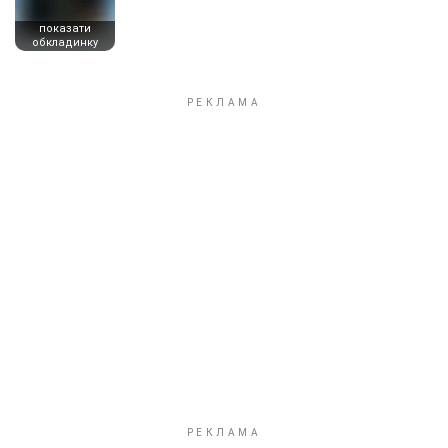
показати
обкладинку