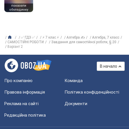
показати
обкладинку
✅ ГДЗ ✅
⚡ 7 клас ⚡
Алгебра ✍
Алгебра, 7 класс
САМОСТІЙНІ РОБОТИ
Завдання для самостійної роботи, § 20
Варіант 2
В начало
Про компанію
Команда
Правова інформація
Політика конфіденційності
Реклама на сайті
Документи
Редакційна політика