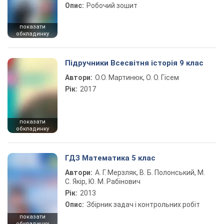
Опис:
Робочий зошит
показати
обкладинку
Підручники Всесвітня історія 9 клас
Автори:
О.О. Мартинюк, О. О. Гісем
Рік:
2017
показати
обкладинку
ГДЗ Математика 5 клас
Автори:
А. Г. Мерзляк, В. Б. Полонський, М.
С. Якір, Ю. М. Рабінович
Рік:
2013
Опис:
Збірник задач і контрольних робіт
показати
обкладинку