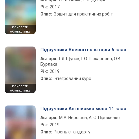
Рік:
2017
Опис:
Зошит для практичних робіт
показати
обкладинку
Підручники Всесвітня історія 6 клас
Автори:
І. Я. Щупак, І. О. Піскарьова, О.В.
Бурлака
Рік:
2019
Опис:
Інтегрований курс
показати
обкладинку
Підручники Англійська мова 11 клас
Автори:
М.А. Нерсісян, А. О. Піроженко
Рік:
2019
Опис:
Рівень стандарту