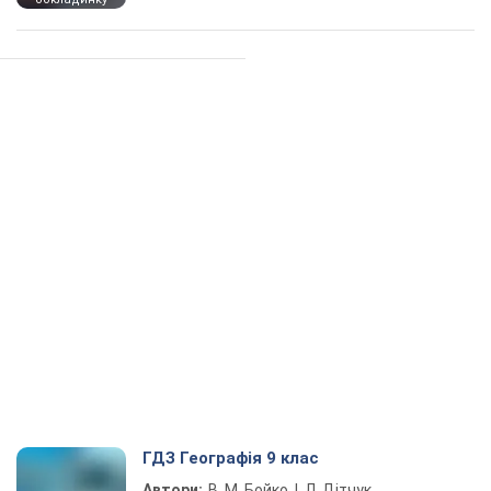
ГДЗ Географія 9 клас
Автори:
В. М. Бойко, І. Л. Дітчук