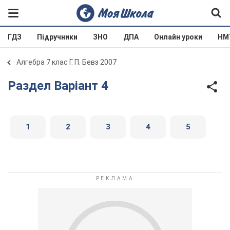
ГДЗ
Підручники
ЗНО
ДПА
Онлайн уроки
НМ
Алгебра 7 клас Г. П. Бевз 2007
Раздел Варіант 4
1
2
3
4
5