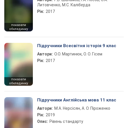
Литовченко, М.С. Каліберда
Рік:
2017
показати
обкладинку
Підручники Всесвітня історія 9 клас
Автори:
О.О. Мартинюк, О. О. Гісем
Рік:
2017
показати
обкладинку
Підручники Англійська мова 11 клас
Автори:
М.А. Нерсісян, А. О. Піроженко
Рік:
2019
Опис:
Рівень стандарту