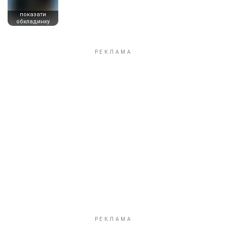
показати
обкладинку