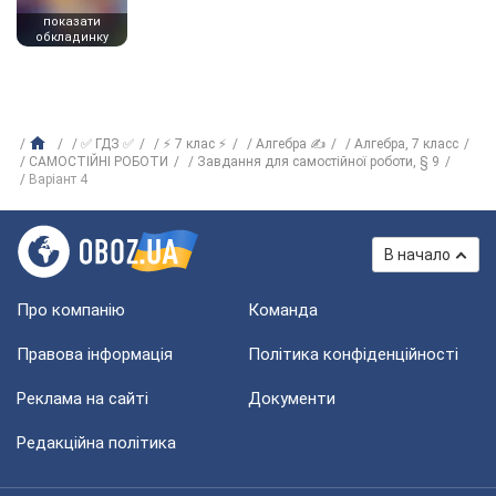
показати
обкладинку
✅ ГДЗ ✅
⚡ 7 клас ⚡
Алгебра ✍
Алгебра, 7 класс
САМОСТІЙНІ РОБОТИ
Завдання для самостійної роботи, § 9
Варіант 4
В начало
Про компанію
Команда
Правова інформація
Політика конфіденційності
Реклама на сайті
Документи
Редакційна політика