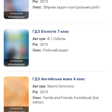
Рік:
2013
Опис:
Збірник задач і контрольних робіт
показати
обкладинку
ГДЗ Біологія 7 клас
Автори:
В. І. Соболь
Рік:
2015
Опис:
Робочий зошит
показати
обкладинку
ГДЗ Англійська мова 4 клас
Автори:
Naomi Simmons
Рік:
2019
Опис:
Family and Friends 4 workbook 2nd
edition
показати
обкладинку