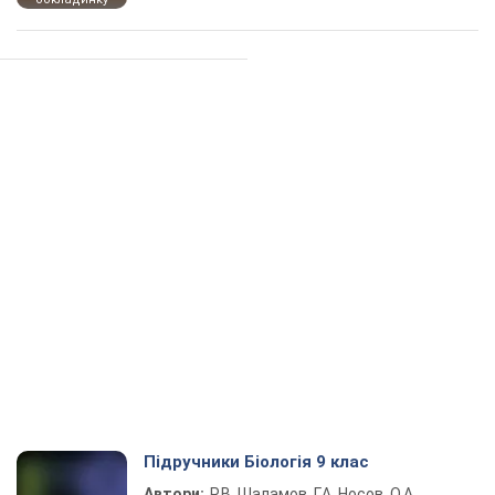
Підручники Біологія 9 клас
Автори:
Р.В. Шаламов, Г.А. Носов, О.А.