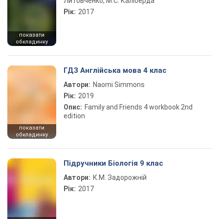
Литовченко, М.С. Каліберда
Рік:
2017
показати
обкладинку
ГДЗ Англійська мова 4 клас
Автори:
Naomi Simmons
Рік:
2019
Опис:
Family and Friends 4 workbook 2nd
edition
показати
обкладинку
Підручники Біологія 9 клас
Автори:
К.М. Задорожній
Рік:
2017