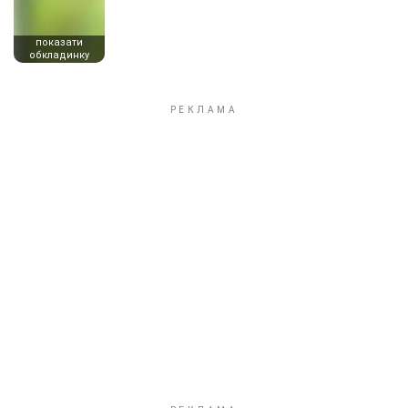
показати
обкладинку