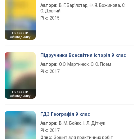
Автори:
В. Г. Бар’яхтар, Ф. Я. Божинова, С.
О. Довгий
Рік:
2015
показати
обкладинку
Підручники Всесвітня історія 9 клас
Автори:
О.О. Мартинюк, О. О. Гісем
Рік:
2017
показати
обкладинку
ГДЗ Географія 9 клас
Автори:
В. М. Бойко, І. Л. Дітчук
Рік:
2017
Опис:
Зошит для практичних робіт