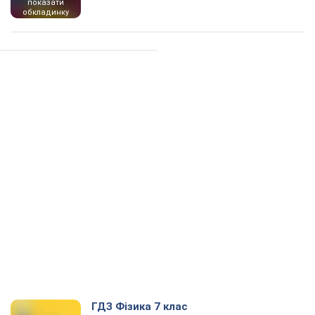
показати
обкладинку
ГДЗ Фізика 7 клас