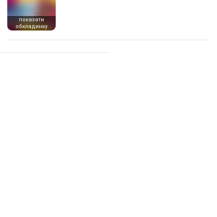
показати
обкладинку