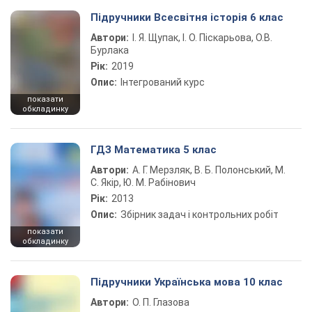
Підручники Всесвітня історія 6 клас
Автори:
І. Я. Щупак, І. О. Піскарьова, О.В.
Бурлака
Рік:
2019
Опис:
Інтегрований курс
показати
обкладинку
ГДЗ Математика 5 клас
Автори:
А. Г. Мерзляк, В. Б. Полонський, М.
С. Якір, Ю. М. Рабінович
Рік:
2013
Опис:
Збірник задач і контрольних робіт
показати
обкладинку
Підручники Українська мова 10 клас
Автори:
О. П. Глазова