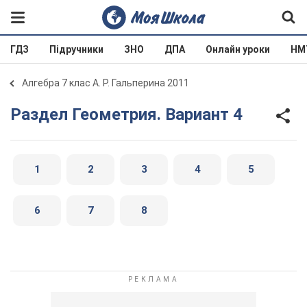
ГДЗ
Підручники
ЗНО
ДПА
Онлайн уроки
НМ
Алгебра 7 клас А. Р. Гальперина 2011
Раздел Геометрия. Вариант 4
1
2
3
4
5
6
7
8