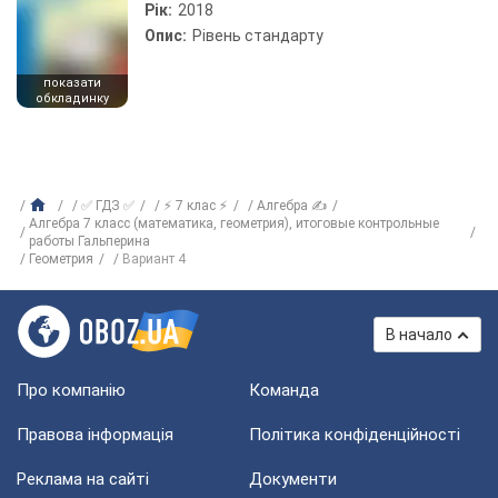
Рік:
2018
Опис:
Рівень стандарту
показати
обкладинку
✅ ГДЗ ✅
⚡ 7 клас ⚡
Алгебра ✍
Алгебра 7 класс (математика, геометрия), итоговые контрольные
работы Гальперина
Геометрия
Вариант 4
В начало
Про компанію
Команда
Правова інформація
Політика конфіденційності
Реклама на сайті
Документи