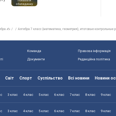
показати
обкладинку
ебра ✍
Алгебра 7 класс (математика, геометрия), итоговые контрольные 
Команда
Правова інформація
ті
Документи
Редакційна політика
Світ
Спорт
Суспільство
Всі новини
Новини ос
ас
3 клас
4 клас
5 клас
6 клас
7 клас
8 клас
9 клас
ас
3 клас
4 клас
5 клас
6 клас
7 клас
8 клас
9 клас