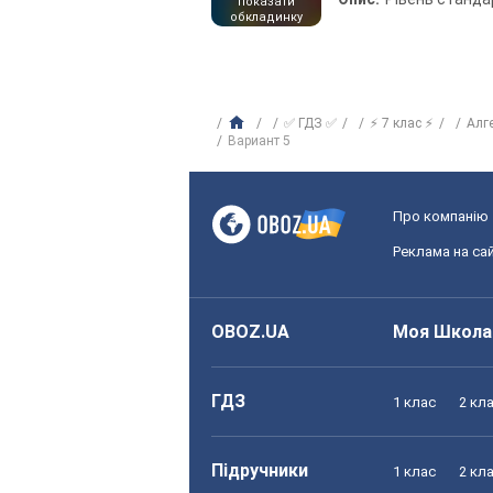
показати
обкладинку
✅ ГДЗ ✅
⚡ 7 клас ⚡
Алг
Вариант 5
Про компанію
Реклама на сай
OBOZ.UA
Моя Школа
ГДЗ
1 клас
2 кл
Підручники
1 клас
2 кл