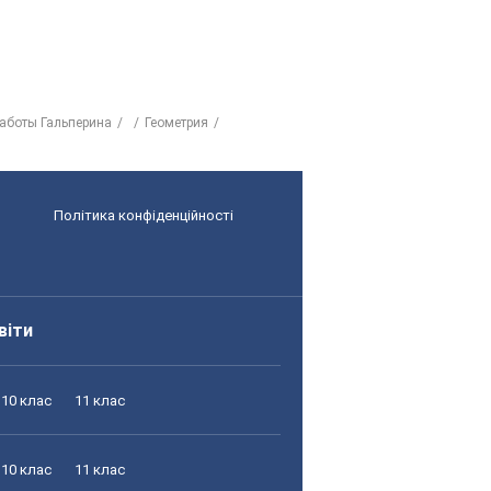
работы Гальперина
Геометрия
Політика конфіденційності
віти
10 клас
11 клас
10 клас
11 клас