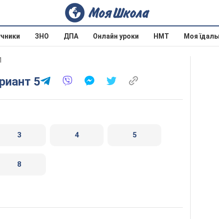
учники
ЗНО
ДПА
Онлайн уроки
НМТ
Моя їдаль
1
риант 5
3
4
5
8