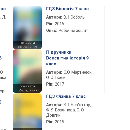
лас
ГДЗ Біологія 7 клас
. Л.
Автори:
В. І. Соболь
Рік:
2015
Опис:
Робочий зошит
показати
обкладинку
Підручники
6
Всесвітня історія 9
клас
 О.
Автори:
О.О. Мартинюк,
лака
О. О. Гісем
Рік:
2017
показати
курс
обкладинку
ГДЗ Фізика 7 клас
0
Автори:
В. Г. Бар’яхтар,
Ф. Я. Божинова, С. О.
Довгий
а
Рік:
2015
рту