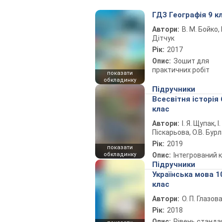
ГДЗ Географія 9 к
Автори:
В. М. Бойко, І
Дітчук
Рік:
2017
Опис:
Зошит для
практичних робіт
показати
обкладинку
Підручники
Всесвітня історія 
клас
Автори:
І. Я. Щупак, І.
Піскарьова, О.В. Бур
Рік:
2019
показати
обкладинку
Опис:
Інтегрований 
Підручники
Українська мова 1
клас
Автори:
О. П. Глазов
Рік:
2018
Опис:
Рівень станда