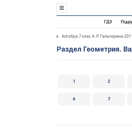
ГДЗ
Підр
Алгебра 7 клас А. Р. Гальперина 201
Раздел Геометрия. Ва
1
2
6
7