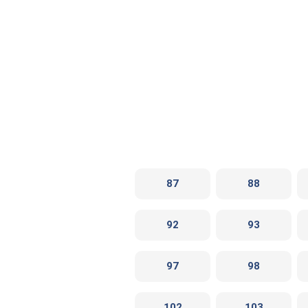
87
88
92
93
97
98
102
103