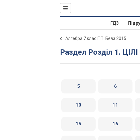
ГДЗ
Підр
Алгебра 7 клас Г. П. Бевз 2015
Раздел Розділ 1. ЦІЛ
5
6
10
11
15
16