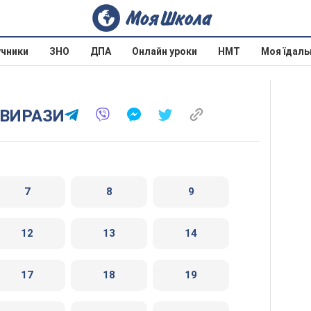
учники
ЗНО
ДПА
Онлайн уроки
НМТ
Моя їдаль
І ВИРАЗИ
7
8
9
12
13
14
17
18
19