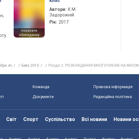
1
клас
Автори:
К.М.
Задорожній
н,
Рік:
2017
показати
рту
обкладинку
ебра ✍
Бевз 2015
Розділ 2. РОЗКЛАДАННЯ МНОГОЧЛЕНІВ НА МНО
Команда
Правова інформація
ті
Документи
Редакційна політика
Світ
Спорт
Суспільство
Всі новини
Новини ос