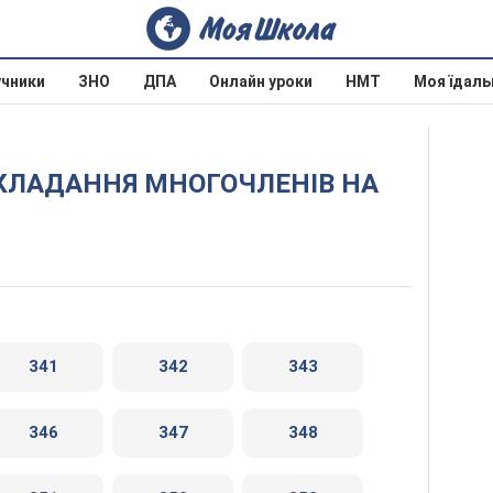
учники
ЗНО
ДПА
Онлайн уроки
НМТ
Моя їдаль
341
342
343
346
347
348