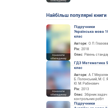
обкладинку
Найбільш популярні книги
Підручники
Українська мова 1
клас
Автори:
О. П. Глазов
Рік:
2018
Опис:
Рівень станда
показати
обкладинку
ГДЗ Математика 
клас
Автори:
А. Г. Мерзляк
Б. Полонський, М. С. Я
Ю. М. Рабінович
Рік:
2013
показати
Опис:
Збірник задач 
обкладинку
контрольних робіт
Підручники