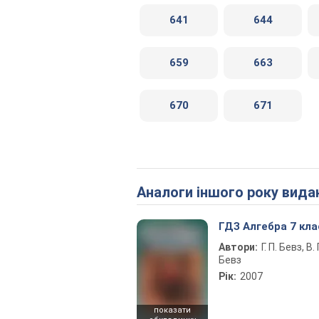
641
644
659
663
670
671
Аналоги іншого року вида
ГДЗ Алгебра 7 кла
Автори:
Г. П. Бевз, В. Г
Бевз
Рік:
2007
показати