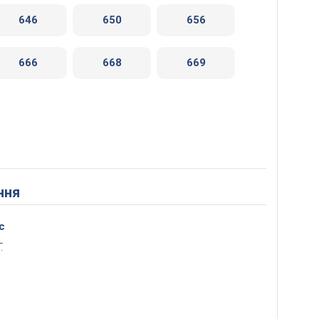
646
650
656
666
668
669
ння
с
.