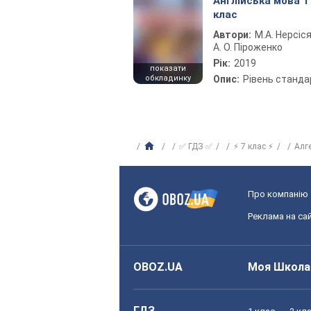
Англійська мова 1
клас
Автори:
М.А. Нерсіся
А. О. Піроженко
Рік:
2019
показати
обкладинку
Опис:
Рівень станда
✅ ГДЗ ✅
⚡ 7 клас ⚡
Алг
Про компанію
Реклама на сай
OBOZ.UA
Моя Школа
ГДЗ