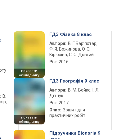
ГДЗ Фізика 8 клас
0
Автори:
В. Г. Бар’яхтар,
Ф. Я. Божинова, О. О.
Кірюхіна, С. О. Довгий
а
Рік:
2016
рту
показати
обкладинку
5
ГДЗ Географія 9 клас
Автори:
В. М. Бойко, І. Л.
Дітчук
, В.
кір,
Рік:
2017
Опис:
Зошит для
практичних робіт
показати
і
обкладинку
Підручники Біологія 9