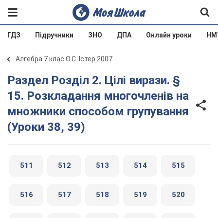
ГДЗ
Підручники
ЗНО
ДПА
Онлайн уроки
НМ
Алгебра 7 клас О.С. Істер 2007
Раздел Розділ 2. Цілі вирази. §
15. Розкладання многочленів на
множники способом групування
(Уроки 38, 39)
511
512
513
514
515
516
517
518
519
520