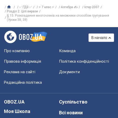
✅ ГДЗ ✅
⚡ 7 клас ⚡
Алгебра ✍
Істер 2007
Розділ 2. Цілі вирази
§ 15. Розкладання многочленів на множники способом групування
(Уроки 38, 39)
В начало
Про компанію
Команда
Правова інформація
Політика конфіденційності
Реклама на сайті
Документи
Редакційна політика
OBOZ.UA
Суспільство
Моя Школа
Всі новини