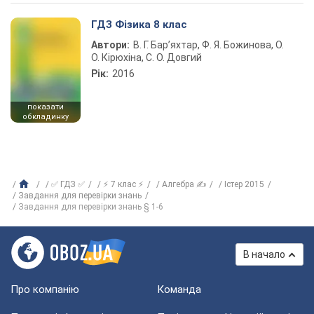
ГДЗ Фізика 8 клас
Автори:
В. Г. Бар’яхтар, Ф. Я. Божинова, О.
О. Кірюхіна, С. О. Довгий
Рік:
2016
показати
обкладинку
✅ ГДЗ ✅
⚡ 7 клас ⚡
Алгебра ✍
Істер 2015
Завдання для перевірки знань
Завдання для перевірки знань § 1-6
В начало
Про компанію
Команда