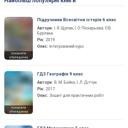
Найбільш популярні книги
Підручники Всесвітня історія 6 клас
Автори:
І. Я. Щупак, І. О. Піскарьова, О.В.
Бурлака
Рік:
2019
Опис:
Інтегрований курс
показати
обкладинку
ГДЗ Географія 9 клас
Автори:
В. М. Бойко, І. Л. Дітчук
Рік:
2017
Опис:
Зошит для практичних робіт
показати
обкладинку