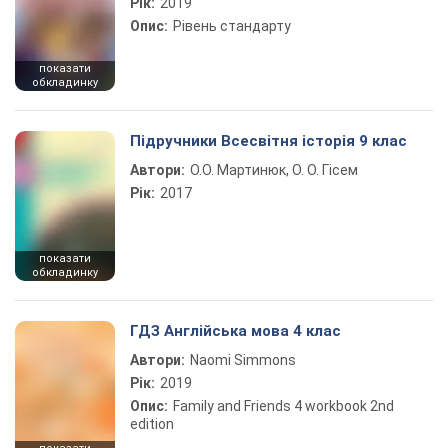
Рік:
2019
Опис:
Рівень стандарту
показати
обкладинку
Підручники Всесвітня історія 9 клас
Автори:
О.О. Мартинюк, О. О. Гісем
Рік:
2017
показати
обкладинку
ГДЗ Англійська мова 4 клас
Автори:
Naomi Simmons
Рік:
2019
Опис:
Family and Friends 4 workbook 2nd
edition