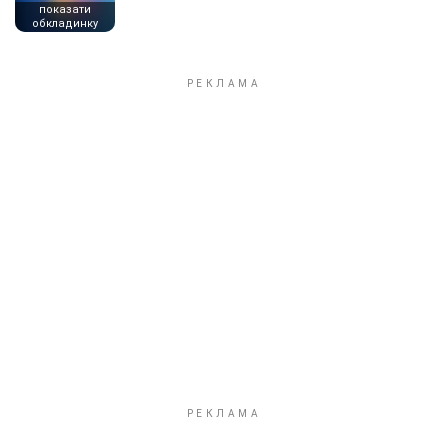
показати
обкладинку