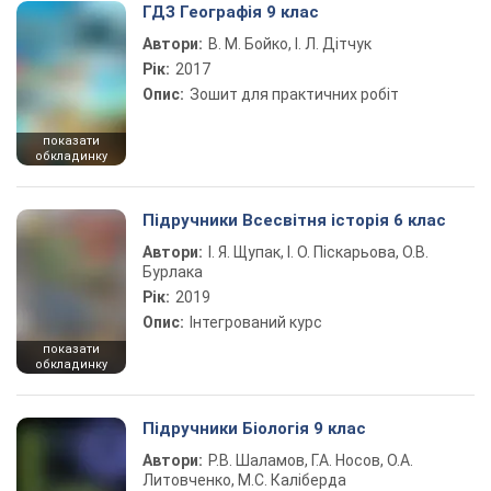
ГДЗ Географія 9 клас
Автори:
В. М. Бойко, І. Л. Дітчук
Рік:
2017
Опис:
Зошит для практичних робіт
показати
обкладинку
Підручники Всесвітня історія 6 клас
Автори:
І. Я. Щупак, І. О. Піскарьова, О.В.
Бурлака
Рік:
2019
Опис:
Інтегрований курс
показати
обкладинку
Підручники Біологія 9 клас
Автори:
Р.В. Шаламов, Г.А. Носов, О.А.
Литовченко, М.С. Каліберда