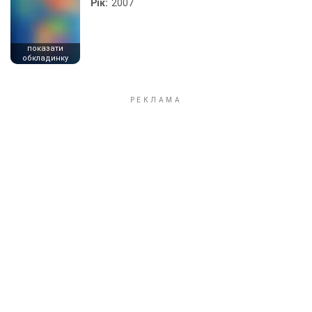
Рік:
2007
показати
обкладинку