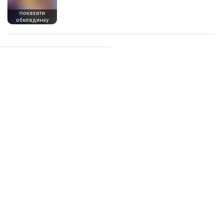
показати
обкладинку