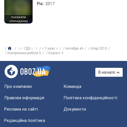
Рік:
2017
показати
обкладинку
✅ ГДЗ ✅
⚡ 7 клас ⚡
Алгебра ✍
Істер 2015
Контрольна робота 5
Варіант 3
В начало
Про компанію
Команда
Правова інформація
Політика конфіденційності
Реклама на сайті
Документи
Редакційна політика