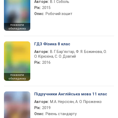
Автори:
В. І. Соболь
Рік:
2015
Опис:
Робочий зошит
показати
обкладинку
ГДЗ Фізика 8 клас
Автори:
В. Г. Бар’яхтар, Ф. Я. Божинова, О.
О. Кірюхіна, С. О. Довгий
Рік:
2016
показати
обкладинку
Підручники Англійська мова 11 клас
Автори:
М.А. Нерсісян, А. О. Піроженко
Рік:
2019
Опис:
Рівень стандарту