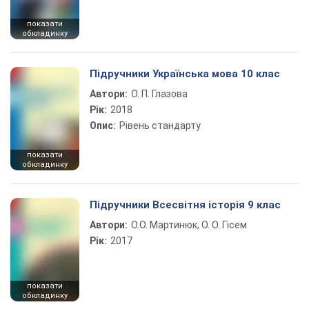
показати
обкладинку
Підручники Українська мова 10 клас
Автори:
О. П. Глазова
Рік:
2018
Опис:
Рівень стандарту
показати
обкладинку
Підручники Всесвітня історія 9 клас
Автори:
О.О. Мартинюк, О. О. Гісем
Рік:
2017
показати
обкладинку