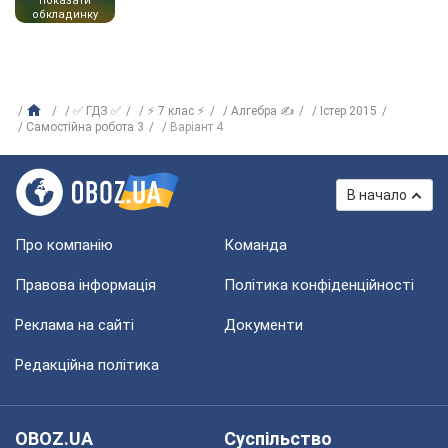
показати
обкладинку
✅ ГДЗ ✅
⚡ 7 клас ⚡
Алгебра ✍
Істер 2015
Самостійна робота 3
Варіант 4
В начало
Про компанію
Команда
Правова інформація
Політика конфіденційності
Реклама на сайті
Документи
Редакційна політика
OBOZ.UA
Суспільство