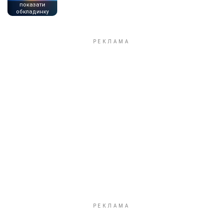
показати
обкладинку