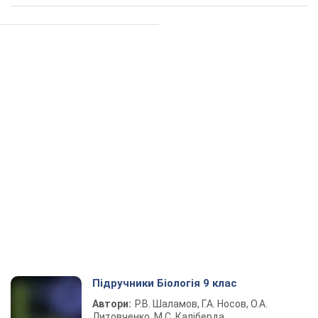
Підручники Біологія 9 клас
Автори:
Р.В. Шаламов, Г.А. Носов, О.А.
Литовченко, М.С. Каліберда