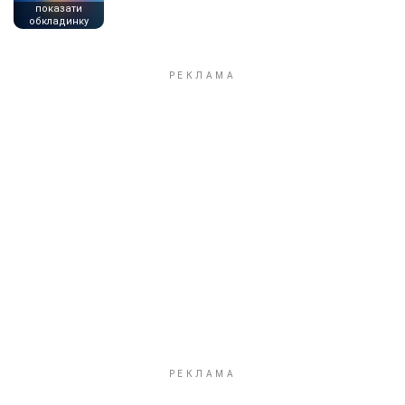
показати
обкладинку