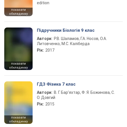
edition
показати
обкладинку
Підручники Біологія 9 клас
Автори:
Р.В. Шаламов, Г.А. Носов, О.А.
Литовченко, М.С. Каліберда
Рік:
2017
показати
обкладинку
ГДЗ Фізика 7 клас
Автори:
В. Г. Бар’яхтар, Ф. Я. Божинова, С.
О. Довгий
Рік:
2015
показати
обкладинку