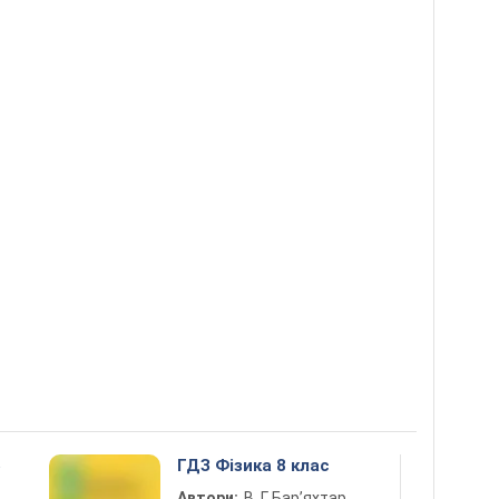
5
ГДЗ Фізика 8 клас
Автори:
В. Г. Бар’яхтар,