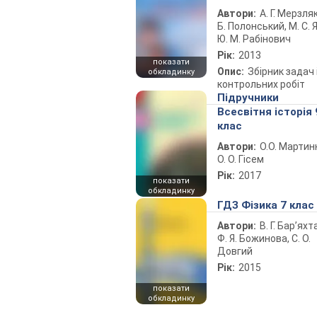
Автори:
А. Г. Мерзляк
Б. Полонський, М. С. Я
Ю. М. Рабінович
Рік:
2013
показати
Опис:
Збірник задач 
обкладинку
контрольних робіт
Підручники
Всесвітня історія 
клас
Автори:
О.О. Мартин
О. О. Гісем
Рік:
2017
показати
обкладинку
ГДЗ Фізика 7 клас
Автори:
В. Г. Бар’яхт
Ф. Я. Божинова, С. О.
Довгий
Рік:
2015
показати
обкладинку