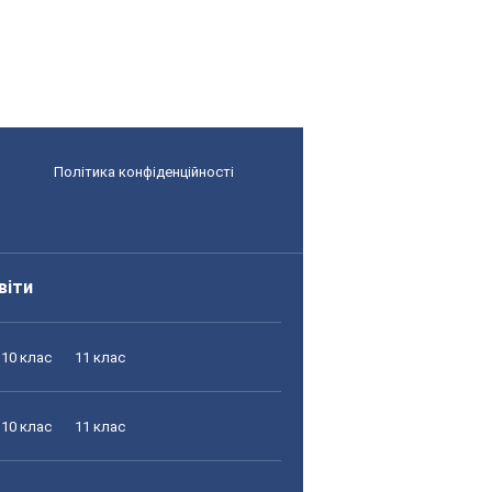
Політика конфіденційності
віти
10 клас
11 клас
10 клас
11 клас