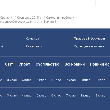
ебра ✍
Корнієнко 2015
Самостійні роботи
них способів розкладання
Варіант 1
Команда
Правова інформація
ті
Документи
Редакційна політика
Світ
Спорт
Суспільство
Всі новини
Новини ос
ас
3 клас
4 клас
5 клас
6 клас
7 клас
8 клас
9 клас
ас
3 клас
4 клас
5 клас
6 клас
7 клас
8 клас
9 клас