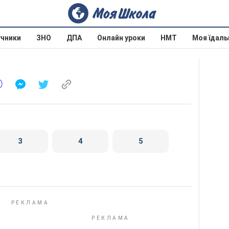
учники
ЗНО
ДПА
Онлайн уроки
НМТ
Моя їдаль
3
4
5