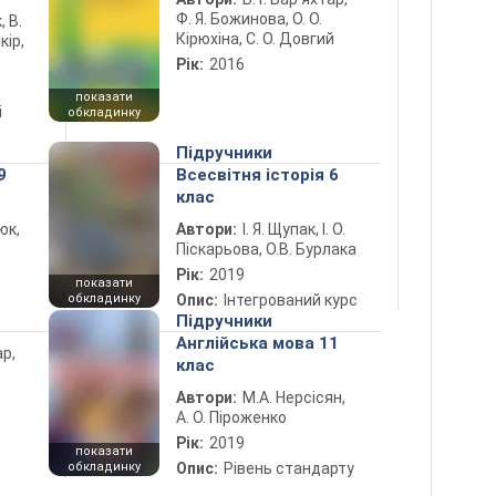
Ф. Я. Божинова, О. О.
, В.
Кірюхіна, С. О. Довгий
кір,
Рік:
2016
показати
і
обкладинку
Підручники
9
Всесвітня історія 6
клас
юк,
Автори:
І. Я. Щупак, І. О.
Піскарьова, О.В. Бурлака
Рік:
2019
показати
обкладинку
Опис:
Інтегрований курс
Підручники
Англійська мова 11
ар,
клас
Автори:
М.А. Нерсісян,
А. О. Піроженко
Рік:
2019
показати
обкладинку
Опис:
Рівень стандарту