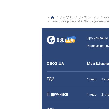
✅ ГДЗ ✅
⚡ 7 клас ⚡
Алг
Самостійна робота № 6. Застосування різ
Про компанію
Реклама на сай
OBOZ.UA
Моя Школа
ГДЗ
1 клас
2 кл
Підручники
1 клас
2 кл