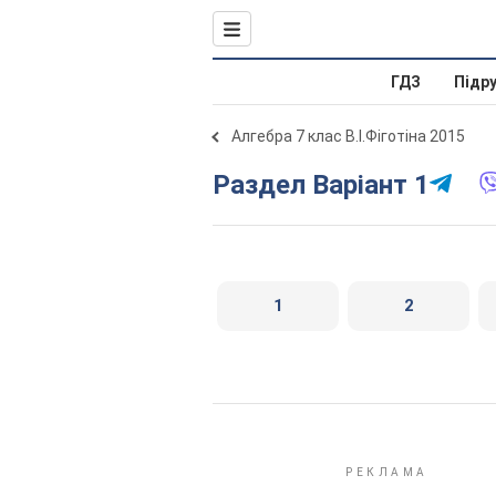
ГДЗ
Підр
Алгебра 7 клас В.І.Фіготіна 2015
Раздел Варіант 1
1
2