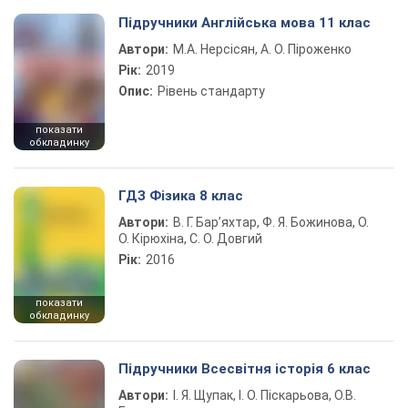
Підручники Англійська мова 11 клас
Автори:
М.А. Нерсісян, А. О. Піроженко
Рік:
2019
Опис:
Рівень стандарту
показати
обкладинку
ГДЗ Фізика 8 клас
Автори:
В. Г. Бар’яхтар, Ф. Я. Божинова, О.
О. Кірюхіна, С. О. Довгий
Рік:
2016
показати
обкладинку
Підручники Всесвітня історія 6 клас
Автори:
І. Я. Щупак, І. О. Піскарьова, О.В.