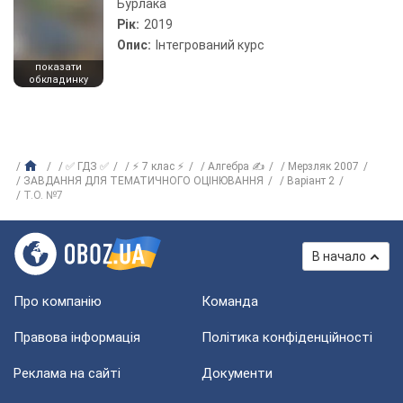
Бурлака
Рік:
2019
Опис:
Інтегрований курс
показати
обкладинку
✅ ГДЗ ✅
⚡ 7 клас ⚡
Алгебра ✍
Мерзляк 2007
ЗАВДАННЯ ДЛЯ ТЕМАТИЧНОГО ОЦІНЮВАННЯ
Варіант 2
Т.О. №7
В начало
Про компанію
Команда
Правова інформація
Політика конфіденційності
Реклама на сайті
Документи