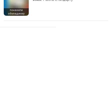
показати
обкладинку