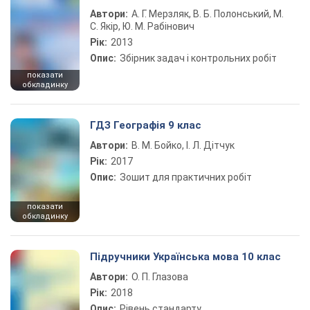
Автори:
А. Г. Мерзляк, В. Б. Полонський, М.
С. Якір, Ю. М. Рабінович
Рік:
2013
Опис:
Збірник задач і контрольних робіт
показати
обкладинку
ГДЗ Географія 9 клас
Автори:
В. М. Бойко, І. Л. Дітчук
Рік:
2017
Опис:
Зошит для практичних робіт
показати
обкладинку
Підручники Українська мова 10 клас
Автори:
О. П. Глазова
Рік:
2018
Опис:
Рівень стандарту