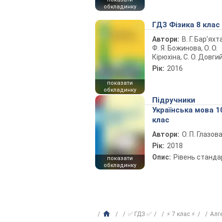
обкладинку
ГДЗ Фізика 8 клас
Автори:
В. Г. Бар’яхт
Ф. Я. Божинова, О. О.
Кірюхіна, С. О. Довги
Рік:
2016
показати
обкладинку
Підручники
Українська мова 1
клас
Автори:
О. П. Глазов
Рік:
2018
Опис:
Рівень станда
показати
обкладинку
✅ ГДЗ ✅
⚡ 7 клас ⚡
Алг