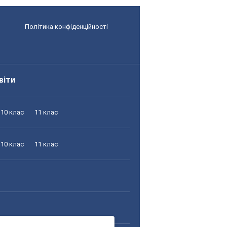
Політика конфіденційності
віти
10 клас
11 клас
10 клас
11 клас