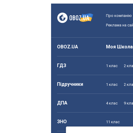
Про компанію
Реклама на сай
OBOZ.UA
Моя Школа
ГДЗ
1 клас
2 кл
Підручники
1 клас
2 кл
ДПА
4 клас
9 кл
ЗНО
11 клас