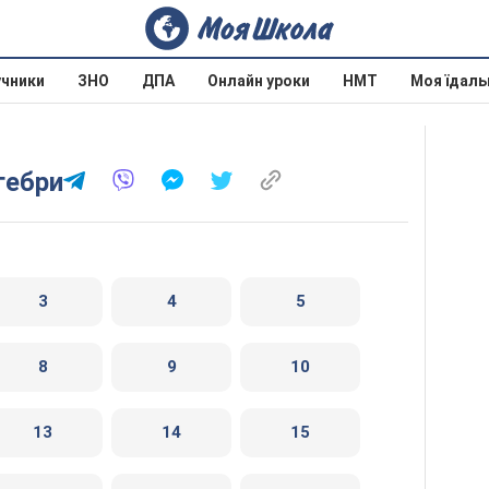
учники
ЗНО
ДПА
Онлайн уроки
НМТ
Моя їдаль
лгебри
3
4
5
8
9
10
13
14
15