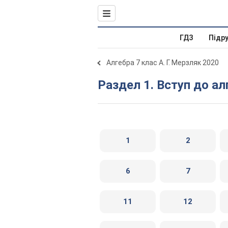
ГДЗ
Підр
Алгебра 7 клас А. Г. Мерзляк 2020
Раздел 1. Вступ до а
1
2
6
7
11
12