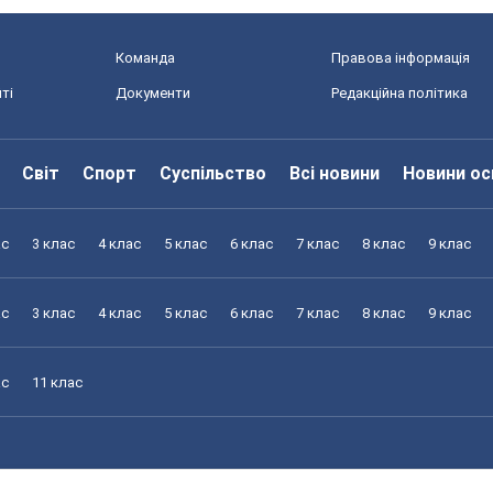
Команда
Правова інформація
ті
Документи
Редакційна політика
Світ
Спорт
Суспільство
Всі новини
Новини ос
ас
3 клас
4 клас
5 клас
6 клас
7 клас
8 клас
9 клас
ас
3 клас
4 клас
5 клас
6 клас
7 клас
8 клас
9 клас
ас
11 клас