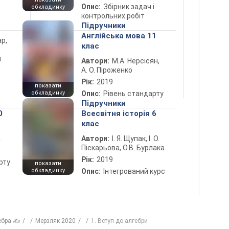
Опис:
Збірник задач і
обкладинку
контрольних робіт
Підручники
Англійська мова 11
ар,
клас
й
Автори:
М.А. Нерсісян,
А. О. Піроженко
Рік:
2019
показати
обкладинку
Опис:
Рівень стандарту
Підручники
0
Всесвітня історія 6
клас
а
Автори:
І. Я. Щупак, І. О.
Піскарьова, О.В. Бурлака
Рік:
2019
рту
показати
обкладинку
Опис:
Інтегрований курс
ебра ✍
Мерзляк 2020
1. Вступ до алгебри