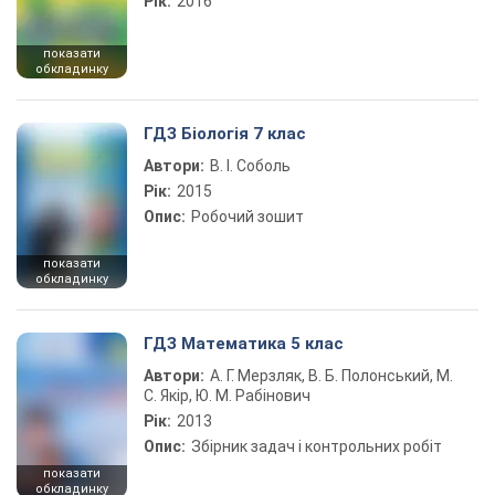
Рік:
2016
показати
обкладинку
ГДЗ Біологія 7 клас
Автори:
В. І. Соболь
Рік:
2015
Опис:
Робочий зошит
показати
обкладинку
ГДЗ Математика 5 клас
Автори:
А. Г. Мерзляк, В. Б. Полонський, М.
С. Якір, Ю. М. Рабінович
Рік:
2013
Опис:
Збірник задач і контрольних робіт
показати
обкладинку