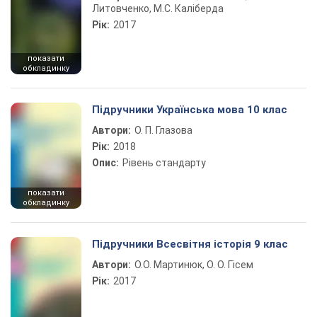
Литовченко, М.С. Каліберда
Рік:
2017
показати
обкладинку
Підручники Українська мова 10 клас
Автори:
О. П. Глазова
Рік:
2018
Опис:
Рівень стандарту
показати
обкладинку
Підручники Всесвітня історія 9 клас
Автори:
О.О. Мартинюк, О. О. Гісем
Рік:
2017