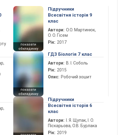
Підручники
0
Всесвітня історія 9
клас
а
Автори:
О.О. Мартинюк,
О. О. Гісем
Рік:
2017
рту
показати
обкладинку
ГДЗ Біологія 7 клас
ар,
Автори:
В. І. Соболь
Рік:
2015
й
Опис:
Робочий зошит
показати
обкладинку
Підручники
Всесвітня історія 6
ар,
клас
Автори:
І. Я. Щупак, І. О.
Піскарьова, О.В. Бурлака
Рік:
2019
показати