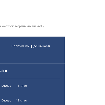
а контролю теоретичних знань 3
Політика конфіденційності
віти
10 клас
11 клас
10 клас
11 клас