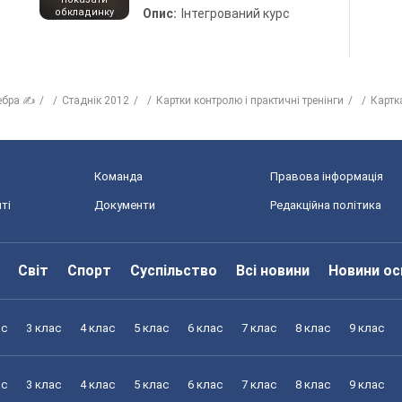
обкладинку
Опис:
Інтегрований курс
ебра ✍
Стаднік 2012
Картки контролю і практичні тренінги
Картк
Команда
Правова інформація
ті
Документи
Редакційна політика
Світ
Спорт
Суспільство
Всі новини
Новини ос
ас
3 клас
4 клас
5 клас
6 клас
7 клас
8 клас
9 клас
ас
3 клас
4 клас
5 клас
6 клас
7 клас
8 клас
9 клас