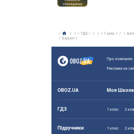
обкладинку
✅ ГДЗ ✅
⚡ 7 клас ⚡
Алг
Варіант 1
Про компанію
Реклама на сай
OBOZ.UA
Моя Школа
ГДЗ
1 клас
2 кл
Підручники
1 клас
2 кл