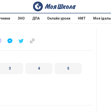
учники
ЗНО
ДПА
Онлайн уроки
НМТ
Моя їдаль
3
4
5