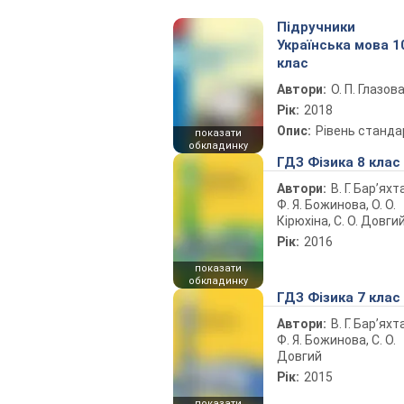
Підручники
Українська мова 1
клас
Автори:
О. П. Глазов
Рік:
2018
Опис:
Рівень станда
показати
обкладинку
ГДЗ Фізика 8 клас
Автори:
В. Г. Бар’яхт
Ф. Я. Божинова, О. О.
Кірюхіна, С. О. Довги
Рік:
2016
показати
обкладинку
ГДЗ Фізика 7 клас
Автори:
В. Г. Бар’яхт
Ф. Я. Божинова, С. О.
Довгий
Рік:
2015
показати