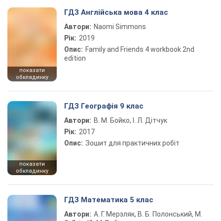
ГДЗ Англійська мова 4 клас
Автори:
Naomi Simmons
Рік:
2019
Опис:
Family and Friends 4 workbook 2nd
edition
показати
обкладинку
ГДЗ Географія 9 клас
Автори:
В. М. Бойко, І. Л. Дітчук
Рік:
2017
Опис:
Зошит для практичних робіт
показати
обкладинку
ГДЗ Математика 5 клас
Автори:
А. Г. Мерзляк, В. Б. Полонський, М.