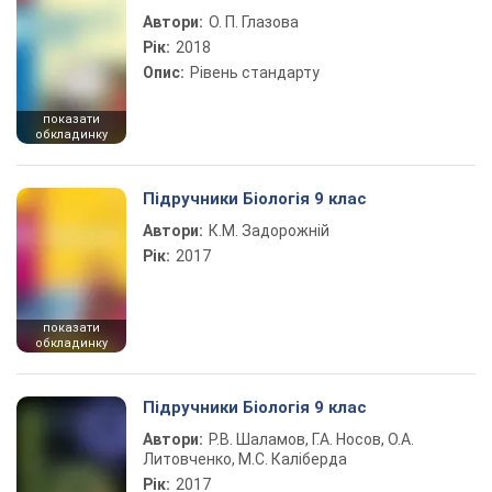
Автори:
О. П. Глазова
Рік:
2018
Опис:
Рівень стандарту
показати
обкладинку
Підручники Біологія 9 клас
Автори:
К.М. Задорожній
Рік:
2017
показати
обкладинку
Підручники Біологія 9 клас
Автори:
Р.В. Шаламов, Г.А. Носов, О.А.
Литовченко, М.С. Каліберда
Рік:
2017