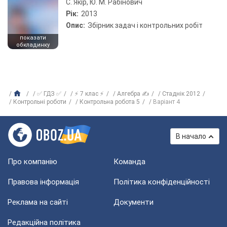
С. Якір, Ю. М. Рабінович
Рік:
2013
Опис:
Збірник задач і контрольних робіт
показати
обкладинку
✅ ГДЗ ✅
⚡ 7 клас ⚡
Алгебра ✍
Стаднік 2012
Контрольні роботи
Контрольна робота 5
Варіант 4
В начало
Про компанію
Команда
Правова інформація
Політика конфіденційності
Реклама на сайті
Документи
Редакційна політика