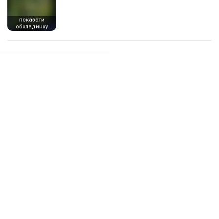
показати
обкладинку