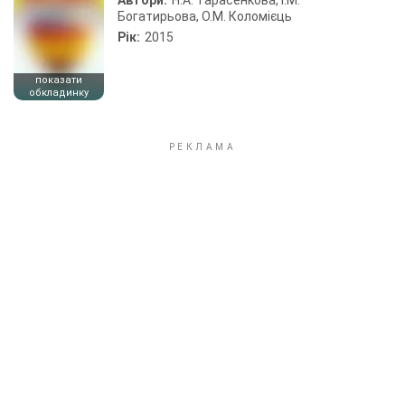
Автори:
Н.А. Тарасенкова, І.М.
Богатирьова, О.М. Коломієць
Рік:
2015
показати
обкладинку