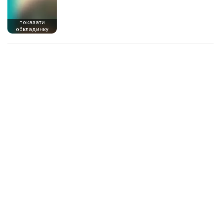
показати
обкладинку