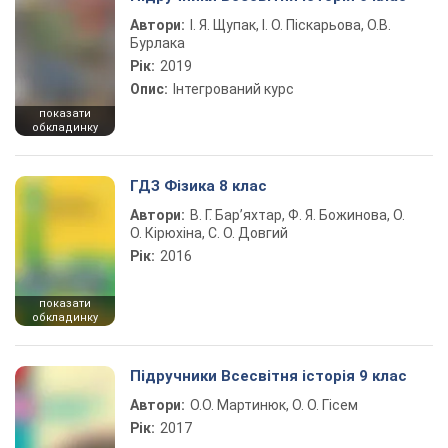
Автори:
І. Я. Щупак, І. О. Піскарьова, О.В.
Бурлака
Рік:
2019
Опис:
Інтегрований курс
показати
обкладинку
ГДЗ Фізика 8 клас
Автори:
В. Г. Бар’яхтар, Ф. Я. Божинова, О.
О. Кірюхіна, С. О. Довгий
Рік:
2016
показати
обкладинку
Підручники Всесвітня історія 9 клас
Автори:
О.О. Мартинюк, О. О. Гісем
Рік:
2017