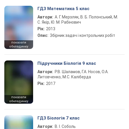
ГДЗ Математика 5 клас
Автори:
А. Г. Мерзляк, В. Б. Полонський, М.
С. Якір, Ю. М. Рабінович
Рік:
2013
Опис:
Збірник задач і контрольних робіт
показати
обкладинку
Підручники Біологія 9 клас
Автори:
Р.В. Шаламов, Г.А. Носов, О.А.
Литовченко, М.С. Каліберда
Рік:
2017
показати
обкладинку
ГДЗ Біологія 7 клас
Автори:
В. І. Соболь