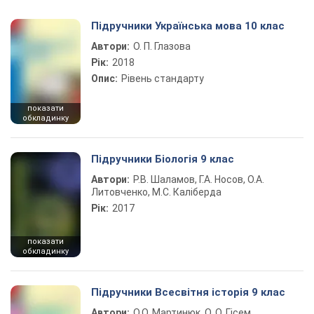
Підручники Українська мова 10 клас
Автори:
О. П. Глазова
Рік:
2018
Опис:
Рівень стандарту
показати
обкладинку
Підручники Біологія 9 клас
Автори:
Р.В. Шаламов, Г.А. Носов, О.А.
Литовченко, М.С. Каліберда
Рік:
2017
показати
обкладинку
Підручники Всесвітня історія 9 клас
Автори:
О.О. Мартинюк, О. О. Гісем