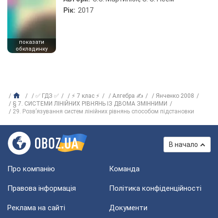
Рік:
2017
показати
обкладинку
✅ ГДЗ ✅
⚡ 7 клас ⚡
Алгебра ✍
Янченко 2008
§ 7. СИСТЕМИ ЛІНІЙНИХ РІВНЯНЬ ІЗ ДВОМА ЗМІННИМИ
29. Розв’язування систем лінійних рівнянь способом підстановки
В начало
Про компанію
Команда
Правова інформація
Політика конфіденційності
Реклама на сайті
Документи