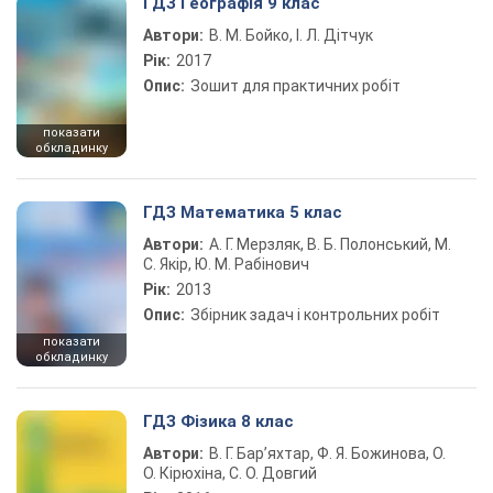
ГДЗ Географія 9 клас
Автори:
В. М. Бойко, І. Л. Дітчук
Рік:
2017
Опис:
Зошит для практичних робіт
показати
обкладинку
ГДЗ Математика 5 клас
Автори:
А. Г. Мерзляк, В. Б. Полонський, М.
С. Якір, Ю. М. Рабінович
Рік:
2013
Опис:
Збірник задач і контрольних робіт
показати
обкладинку
ГДЗ Фізика 8 клас
Автори:
В. Г. Бар’яхтар, Ф. Я. Божинова, О.
О. Кірюхіна, С. О. Довгий