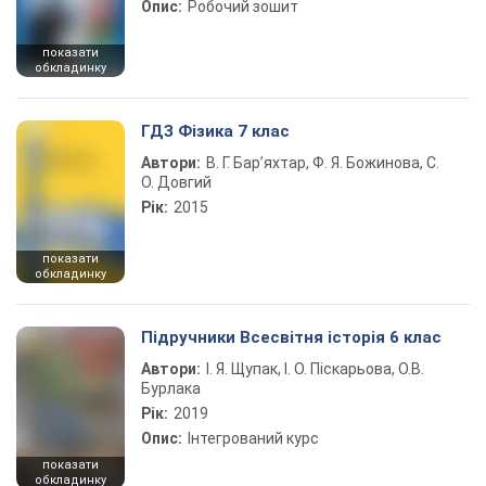
Опис:
Робочий зошит
показати
обкладинку
ГДЗ Фізика 7 клас
Автори:
В. Г. Бар’яхтар, Ф. Я. Божинова, С.
О. Довгий
Рік:
2015
показати
обкладинку
Підручники Всесвітня історія 6 клас
Автори:
І. Я. Щупак, І. О. Піскарьова, О.В.
Бурлака
Рік:
2019
Опис:
Інтегрований курс
показати
обкладинку