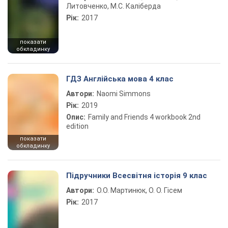
Литовченко, М.С. Каліберда
Рік:
2017
показати
обкладинку
ГДЗ Англійська мова 4 клас
Автори:
Naomi Simmons
Рік:
2019
Опис:
Family and Friends 4 workbook 2nd
edition
показати
обкладинку
Підручники Всесвітня історія 9 клас
Автори:
О.О. Мартинюк, О. О. Гісем
Рік:
2017