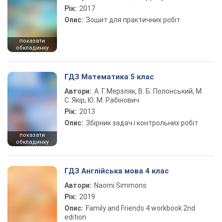
Рік:
2017
Опис:
Зошит для практичних робіт
показати
обкладинку
ГДЗ Математика 5 клас
Автори:
А. Г. Мерзляк, В. Б. Полонський, М.
С. Якір, Ю. М. Рабінович
Рік:
2013
Опис:
Збірник задач і контрольних робіт
показати
обкладинку
ГДЗ Англійська мова 4 клас
Автори:
Naomi Simmons
Рік:
2019
Опис:
Family and Friends 4 workbook 2nd
edition