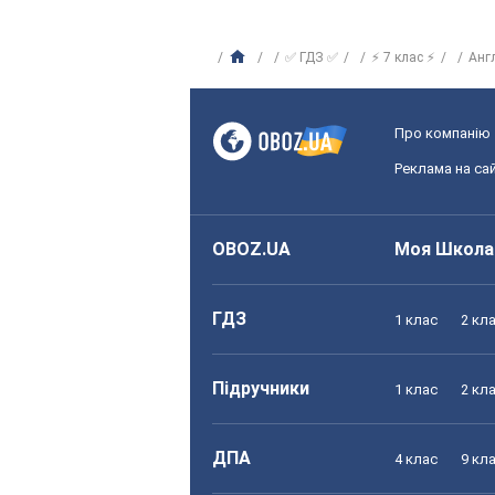
✅ ГДЗ ✅
⚡ 7 клас ⚡
Анг
Про компанію
Реклама на сай
OBOZ.UA
Моя Школа
ГДЗ
1 клас
2 кл
Підручники
1 клас
2 кл
ДПА
4 клас
9 кл