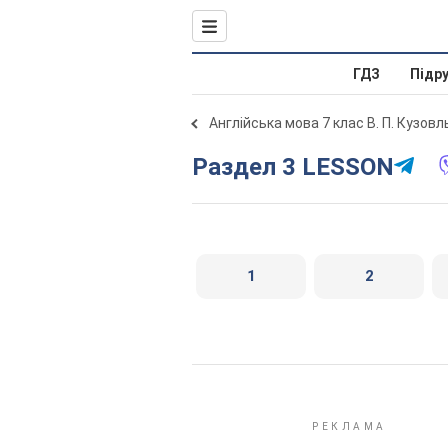
ГДЗ
Підр
Англійська мова 7 клас В. П. Кузов
Раздел 3 LESSON
1
2