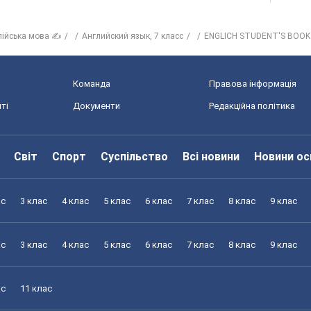
лійська мова ✍
Английский язык, 7 класс
ENGLICH STUDENT'S BOOK
Команда
Правова інформація
ті
Документи
Редакційна політика
Світ
Спорт
Суспільство
Всі новини
Новини ос
ас
3 клас
4 клас
5 клас
6 клас
7 клас
8 клас
9 клас
ас
3 клас
4 клас
5 клас
6 клас
7 клас
8 клас
9 клас
ас
11 клас