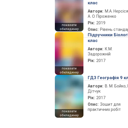
клас
Автори:
М.А. Нерсіся
А. О. Піроженко
Рік:
2019
показати
обкладинку
Опис:
Рівень станда
Підручники Біолог
клас
Автори:
К.М.
Задорожній
Рік:
2017
показати
обкладинку
ГДЗ Географія 9 к
Автори:
В. М. Бойко, І
Дітчук
Рік:
2017
Опис:
Зошит для
практичних робіт
показати
обкладинку