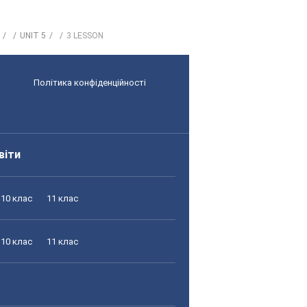
UNIT 5
3 LESSON
Політика конфіденційності
віти
10 клас
11 клас
10 клас
11 клас