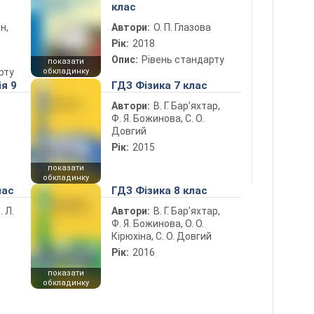
клас
н,
Автори:
О. П. Глазова
Рік:
2018
Опис:
Рівень стандарту
показати
рту
обкладинку
ія 9
ГДЗ Фізика 7 клас
Автори:
В. Г. Бар’яхтар,
Ф. Я. Божинова, С. О.
Довгий
Рік:
2015
показати
обкладинку
лас
ГДЗ Фізика 8 клас
. Л.
Автори:
В. Г. Бар’яхтар,
Ф. Я. Божинова, О. О.
Кірюхіна, С. О. Довгий
Рік:
2016
показати
обкладинку