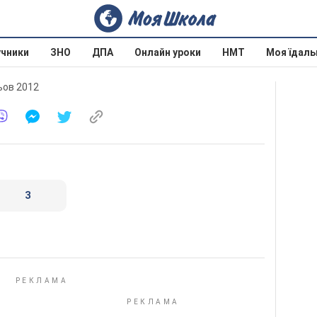
учники
ЗНО
ДПА
Онлайн уроки
НМТ
Моя їдаль
льов 2012
3