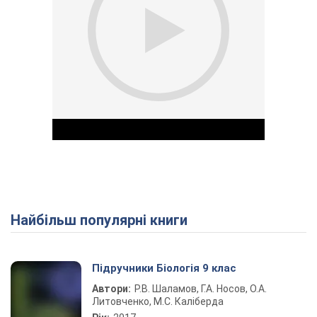
Найбільш популярні книги
Play Video
Підручники Біологія 9 клас
Автори:
Р.В. Шаламов, Г.А. Носов, О.А.
Литовченко, М.С. Каліберда