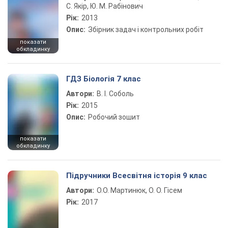
С. Якір, Ю. М. Рабінович
Рік:
2013
Опис:
Збірник задач і контрольних робіт
показати
обкладинку
ГДЗ Біологія 7 клас
Автори:
В. І. Соболь
Рік:
2015
Опис:
Робочий зошит
показати
обкладинку
Підручники Всесвітня історія 9 клас
Автори:
О.О. Мартинюк, О. О. Гісем
Рік:
2017