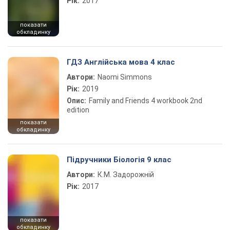
Рік:
2017
показати
обкладинку
ГДЗ Англійська мова 4 клас
Автори:
Naomi Simmons
Рік:
2019
Опис:
Family and Friends 4 workbook 2nd
edition
показати
обкладинку
Підручники Біологія 9 клас
Автори:
К.М. Задорожній
Рік:
2017
показати
обкладинку