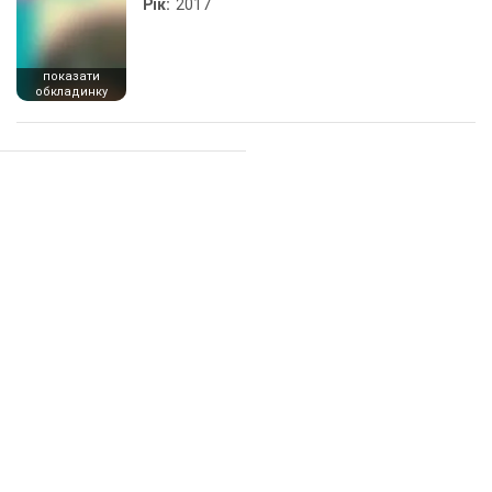
Рік:
2017
показати
обкладинку