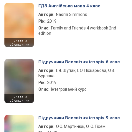
ГДЗ Англійська мова 4 клас
Автори:
Naomi Simmons
Рік:
2019
Опис:
Family and Friends 4 workbook 2nd
edition
показати
обкладинку
Підручники Всесвітня історія 6 клас
Автори:
І. Я. Щупак, І. О. Піскарьова, О.В.
Бурлака
Рік:
2019
Опис:
Інтегрований курс
показати
обкладинку
Підручники Всесвітня історія 9 клас
Автори:
О.О. Мартинюк, О. О. Гісем