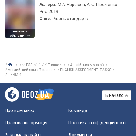
Автори:
М.А. Нерсісян, А. О. Піроженко
Рік:
2019
Опис:
Рівень стандарту
показати
обкладинку
✅ ГДЗ ✅
⚡ 7 клас ⚡
Англійська мова ✍
Английский язык, 7 класс
ENGLISH ASSESSMENT TASKS
TERM 4
В начало
Про компанію
Команда
Правова інформація
Політика конфіденційності
Реклама на сайті
Документи