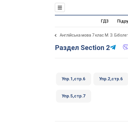
ГДЗ
Підр
Англійська мова 7 клас М. З. Бібол
Раздел Section 2
Упр.1,стр.6
Упр.2,стр.6
Упр.5,стр.7