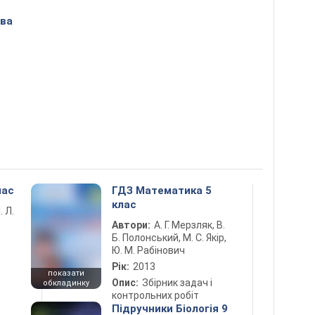
ова
лас
ГДЗ Математика 5
клас
. Л.
Автори:
А. Г. Мерзляк, В.
Б. Полонський, М. С. Якір,
Ю. М. Рабінович
Рік:
2013
показати
Опис:
Збірник задач і
обкладинку
контрольних робіт
Підручники Біологія 9