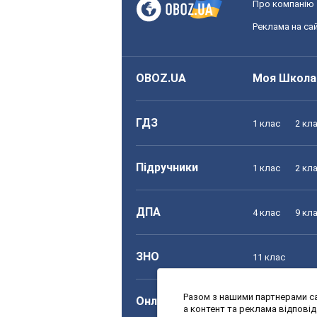
Про компанію
Реклама на сай
OBOZ.UA
Моя Школа
ГДЗ
1 клас
2 кл
Підручники
1 клас
2 кл
ДПА
4 клас
9 кл
ЗНО
11 клас
Разом з нашими партнерами са
Онлайн уроки
1 клас
2 кл
а контент та реклама відпові