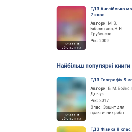
ГДЗ Англійська м
7 клас
Автори:
М. З.
Біболетова, Н. Н.
Трубанєва
Рік:
2009
показати
обкладинку
Найбільш популярні книги
ГДЗ Географія 9 к
Автори:
В. М. Бойко, І
Дітчук
Рік:
2017
Опис:
Зошит для
практичних робіт
показати
обкладинку
ГДЗ Фізика 8 клас