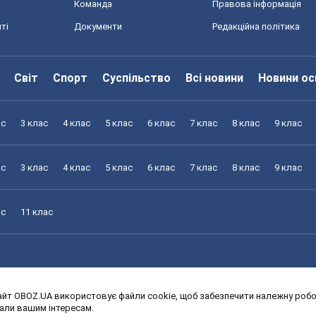
Команда
Правова інформація
ті
Документи
Редакційна політика
Світ
Спорт
Суспільство
Всі новини
Новини ос
ас
3 клас
4 клас
5 клас
6 клас
7 клас
8 клас
9 клас
ас
3 клас
4 клас
5 клас
6 клас
7 клас
8 клас
9 клас
ас
11 клас
йт OBOZ.UA використовує файли cookie, щоб забезпечити належну робот
ас
3 клас
4 клас
5 клас
6 клас
7 клас
8 клас
9 клас
дали вашим інтересам.