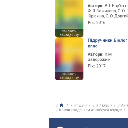
Автори:
В. Г. Бар’яхт
Ф. Я. Божинова, О. О.
Кірюхіна, С. О. Довги
Рік:
2016
показати
обкладинку
Підручники Біолог
клас
Автори:
К.М.
Задорожній
Рік:
2017
показати
обкладинку
✅ ГДЗ ✅
⚡ 7 клас ⚡
Анг
Ключи к заданиям из рабочей тетради