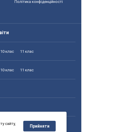
Політика конфіденційності
віти
10 клас
11 клас
10 клас
11 клас
у сайту,
10 клас
11 клас
Прийняти