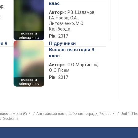
клас
ар,
Автори:
Р.В. Шаламов,
й
Г.А. Носов, О.А.
Литовченко, М.С.
Каліберда
показати
Рік:
2017
обкладинку
ія 9
Підручники
Всесвітня історія 9
клас
Автори:
О.О. Мартинюк,
О. О. Гісем
Рік:
2017
показати
обкладинку
лійська мова ✍
Английский язык, рабочая тетрадь, 7класс
Unit 1.Th
Section 2