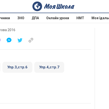
учники
ЗНО
ДПА
Онлайн уроки
НМТ
Моя їдаль
етова 2016
Упр.3,стр.6
Упр.4,стр.7