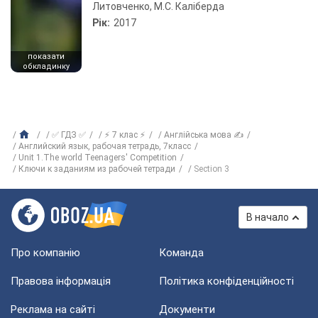
Литовченко, М.С. Каліберда
Рік:
2017
показати
обкладинку
✅ ГДЗ ✅
⚡ 7 клас ⚡
Англійська мова ✍
Английский язык, рабочая тетрадь, 7класс
Unit 1.The world Teenagers' Competition
Ключи к заданиям из рабочей тетради
Section 3
В начало
Про компанію
Команда
Правова інформація
Політика конфіденційності
Реклама на сайті
Документи