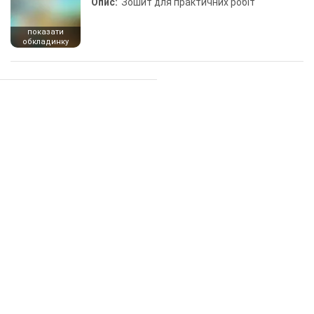
Опис:
Зошит для практичних робіт
показати
обкладинку