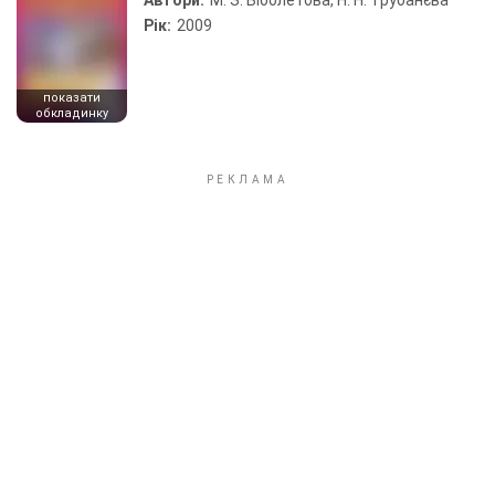
Автори:
М. З. Біболетова, Н. Н. Трубанєва
Рік:
2009
показати
обкладинку