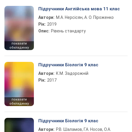
Підручники Англійська мова 11 клас
Автори:
М.А. Нерсісян, А. О. Піроженко
Рік:
2019
Опис:
Рівень стандарту
показати
обкладинку
Підручники Біологія 9 клас
Автори:
К.М. Задорожній
Рік:
2017
показати
обкладинку
Підручники Біологія 9 клас
Автори:
Р.В. Шаламов, Г.А. Носов, О.А.