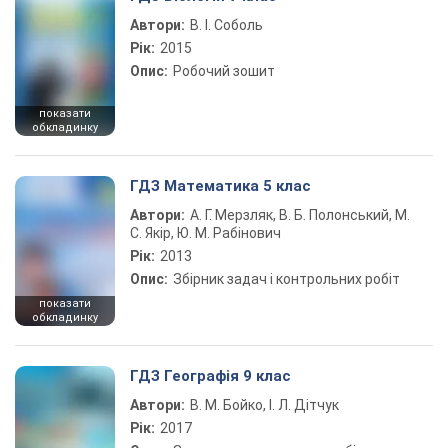
Автори:
В. І. Соболь
Рік:
2015
Опис:
Робочий зошит
показати
обкладинку
ГДЗ Математика 5 клас
Автори:
А. Г. Мерзляк, В. Б. Полонський, М.
С. Якір, Ю. М. Рабінович
Рік:
2013
Опис:
Збірник задач і контрольних робіт
показати
обкладинку
ГДЗ Географія 9 клас
Автори:
В. М. Бойко, І. Л. Дітчук
Рік:
2017