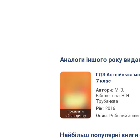
Аналоги іншого року вида
ГДЗ Англійська м
7 клас
Автори:
М. З.
Біболетова, Н. Н.
Трубанєва
Рік:
2016
показати
Опис:
Робочий зоши
обкладинку
Найбільш популярні книги