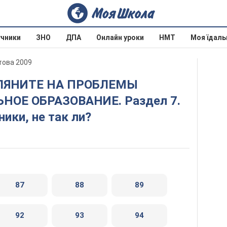
учники
ЗНО
ДПА
Онлайн уроки
НМТ
Моя їдаль
етова 2009
НОЕ ОБРАЗОВАНИЕ. Раздел 7.
ики, не так ли?
87
88
89
92
93
94