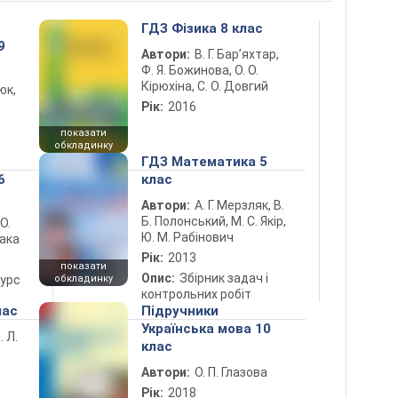
ГДЗ Фізика 8 клас
9
Автори:
В. Г. Бар’яхтар,
Ф. Я. Божинова, О. О.
Кірюхіна, С. О. Довгий
юк,
Рік:
2016
показати
обкладинку
ГДЗ Математика 5
6
клас
Автори:
А. Г. Мерзляк, В.
Б. Полонський, М. С. Якір,
 О.
Ю. М. Рабінович
лака
Рік:
2013
показати
Опис:
Збірник задач і
курс
обкладинку
контрольних робіт
лас
Підручники
Українська мова 10
. Л.
клас
Автори:
О. П. Глазова
Рік:
2018