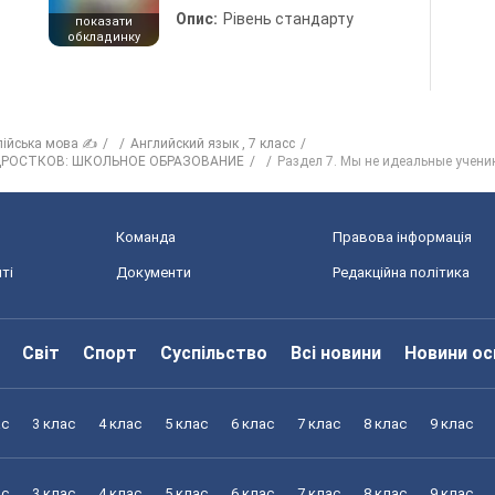
Опис:
Рівень стандарту
показати
обкладинку
лійська мова ✍
Английский язык , 7 класс
ОДРОСТКОВ: ШКОЛЬНОЕ ОБРАЗОВАНИЕ
Раздел 7. Мы не идеальные ученик
Команда
Правова інформація
ті
Документи
Редакційна політика
Світ
Спорт
Суспільство
Всі новини
Новини ос
ас
3 клас
4 клас
5 клас
6 клас
7 клас
8 клас
9 клас
ас
3 клас
4 клас
5 клас
6 клас
7 клас
8 клас
9 клас