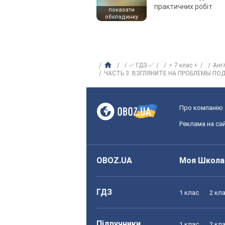
практичних робіт
показати
обкладинку
✅ ГДЗ ✅
⚡ 7 клас ⚡
Анг
ЧАСТЬ 3. ВЗГЛЯНИТЕ НА ПРОБЛЕМЫ П
Про компанію
Реклама на сай
OBOZ.UA
Моя Школа
ГДЗ
1 клас
2 кл
Підручники
1 клас
2 кл