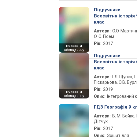
Підручники
Всесвітня історія 
клас
Автори:
О.О. Мартин
О. О. Гісем
Рік:
2017
показати
обкладинку
Підручники
Всесвітня історія 
клас
Автори:
І. Я. Щупак, І.
Піскарьова, О.В. Бур
Рік:
2019
показати
обкладинку
Опис:
Інтегрований 
ГДЗ Географія 9 к
Автори:
В. М. Бойко, І
Дітчук
Рік:
2017
Опис:
Зошит для