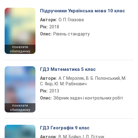
Підручники Українська мова 10 клас
Автори:
О. П. Глазова
Рік:
2018
Опис:
Рівень стандарту
показати
обкладинку
ГДЗ Математика 5 клас
Автори:
А. Г. Мерзляк, В. Б. Полонський, М.
С. Якір, Ю. М. Рабінович
Рік:
2013
Опис:
Збірник задач і контрольних робіт
показати
обкладинку
ГДЗ Географія 9 клас
Автори:
В. М. Бойко, І. Л. Дітчук