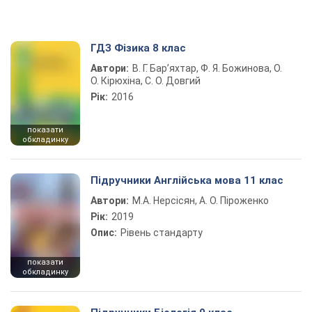
ГДЗ Фізика 8 клас
Автори:
В. Г. Бар’яхтар, Ф. Я. Божинова, О.
О. Кірюхіна, С. О. Довгий
Рік:
2016
показати
обкладинку
Підручники Англійська мова 11 клас
Автори:
М.А. Нерсісян, А. О. Піроженко
Рік:
2019
Опис:
Рівень стандарту
показати
обкладинку