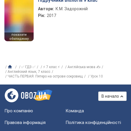
Підручники Біологія 9 клас
Автори:
К.М. Задорожній
Рік:
2017
показати
обкладинку
✅ ГДЗ ✅
⚡ 7 клас ⚡
Англійська мова ✍
Английский язык, 7 класс
ЧАСТЬ ПЕРВАЯ. Пятеро на острове сокровищ
Урок 10
В начало
Про компанію
Команда
Правова інформація
Політика конфіденційності