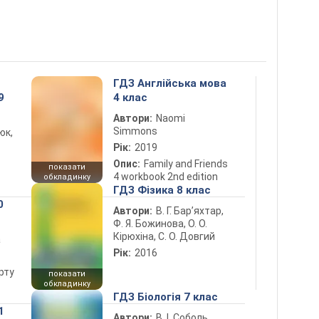
ГДЗ Англійська мова
9
4 клас
Автори:
Naomi
Simmons
юк,
Рік:
2019
Опис:
Family and Friends
показати
4 workbook 2nd edition
обкладинку
ГДЗ Фізика 8 клас
0
Автори:
В. Г. Бар’яхтар,
Ф. Я. Божинова, О. О.
Кірюхіна, С. О. Довгий
а
Рік:
2016
рту
показати
обкладинку
ГДЗ Біологія 7 клас
1
Автори:
В. І. Соболь