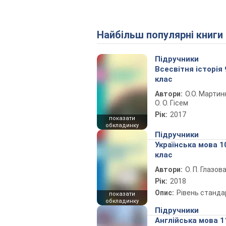
Найбільш популярні книги
Підручники
Всесвітня історія 
клас
Автори:
О.О. Мартин
О. О. Гісем
Рік:
2017
показати
обкладинку
Підручники
Українська мова 1
клас
Автори:
О. П. Глазов
Рік:
2018
Опис:
Рівень станда
показати
обкладинку
Підручники
Англійська мова 1