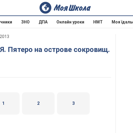
учники
ЗНО
ДПА
Онлайн уроки
НМТ
Моя їдаль
 2013
1
2
3