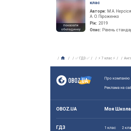
клас
Автори:
М.А. Нерсіся
А. О. Піроженко
Рік:
2019
показати
обкладинку
Опис:
Рівень станда
✅ ГДЗ ✅
⚡ 7 клас ⚡
Анг
Про компанію
Реклама на сай
OBOZ.UA
Моя Школа
ГДЗ
1 клас
2 кл