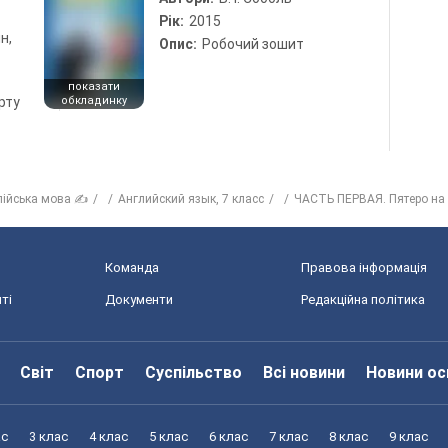
Рік:
2015
н,
Опис:
Робочий зошит
показати
рту
обкладинку
лійська мова ✍
Английский язык, 7 класс
ЧАСТЬ ПЕРВАЯ. Пятеро на
Команда
Правова інформація
ті
Документи
Редакційна політика
Світ
Спорт
Суспільство
Всі новини
Новини ос
ас
3 клас
4 клас
5 клас
6 клас
7 клас
8 клас
9 клас