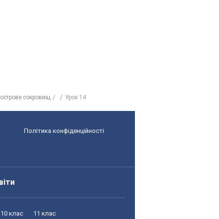
 острове сокровищ
Урок 14
Політика конфіденційності
віти
10 клас
11 клас