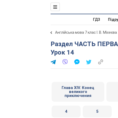
ГДЗ
Підр
Англійська мова 7 клас І. В. Міхеєва
Раздел ЧАСТЬ ПЕРВАЯ. Пятеро на острове сокровищ.
Урок 14
Глава XIV. Конец
великого
приключения
4
5