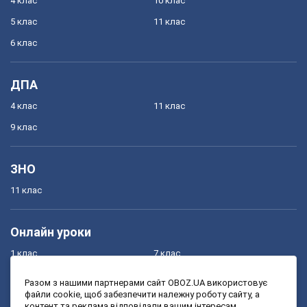
4 клас
10 клас
5 клас
11 клас
6 клас
ДПА
4 клас
11 клас
9 клас
ЗНО
11 клас
Онлайн уроки
1 клас
7 клас
2 клас
8 клас
Разом з нашими партнерами сайт OBOZ.UA використовує
файли cookie, щоб забезпечити належну роботу сайту, а
3 клас
9 клас
контент та реклама відповідали вашим інтересам.