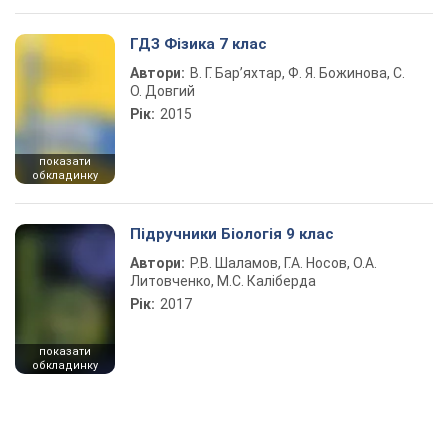
ГДЗ Фізика 7 клас
Автори:
В. Г. Бар’яхтар, Ф. Я. Божинова, С.
О. Довгий
Рік:
2015
показати
обкладинку
Підручники Біологія 9 клас
Автори:
Р.В. Шаламов, Г.А. Носов, О.А.
Литовченко, М.С. Каліберда
Рік:
2017
показати
обкладинку