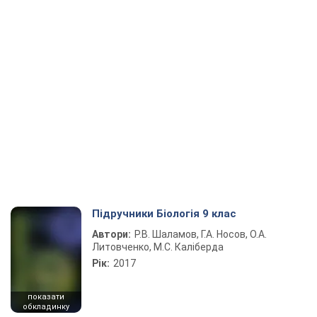
Підручники Біологія 9 клас
Автори:
Р.В. Шаламов, Г.А. Носов, О.А.
Литовченко, М.С. Каліберда
Рік:
2017
показати
обкладинку