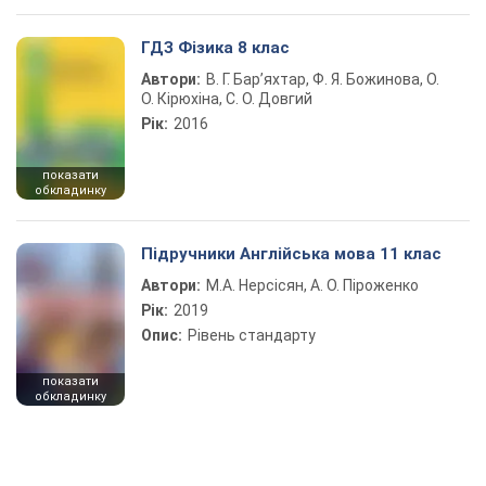
ГДЗ Фізика 8 клас
Автори:
В. Г. Бар’яхтар, Ф. Я. Божинова, О.
О. Кірюхіна, С. О. Довгий
Рік:
2016
показати
обкладинку
Підручники Англійська мова 11 клас
Автори:
М.А. Нерсісян, А. О. Піроженко
Рік:
2019
Опис:
Рівень стандарту
показати
обкладинку