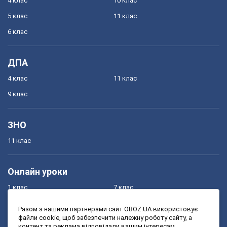
4 клас
10 клас
5 клас
11 клас
6 клас
ДПА
4 клас
11 клас
9 клас
ЗНО
11 клас
Онлайн уроки
1 клас
7 клас
2 клас
8 клас
Разом з нашими партнерами сайт OBOZ.UA використовує
файли cookie, щоб забезпечити належну роботу сайту, а
3 клас
9 клас
контент та реклама відповідали вашим інтересам.