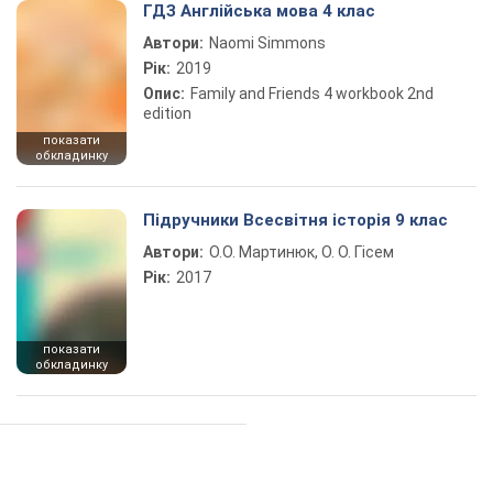
ГДЗ Англійська мова 4 клас
Автори:
Naomi Simmons
Рік:
2019
Опис:
Family and Friends 4 workbook 2nd
edition
показати
обкладинку
Підручники Всесвітня історія 9 клас
Автори:
О.О. Мартинюк, О. О. Гісем
Рік:
2017
показати
обкладинку