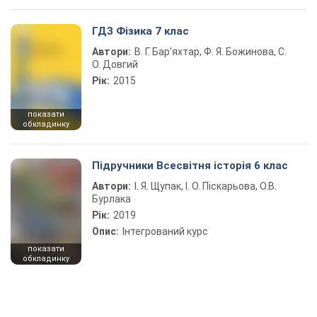
ГДЗ Фізика 7 клас
Автори:
В. Г. Бар’яхтар, Ф. Я. Божинова, С.
О. Довгий
Рік:
2015
показати
обкладинку
Підручники Всесвітня історія 6 клас
Автори:
І. Я. Щупак, І. О. Піскарьова, О.В.
Бурлака
Рік:
2019
Опис:
Інтегрований курс
показати
обкладинку