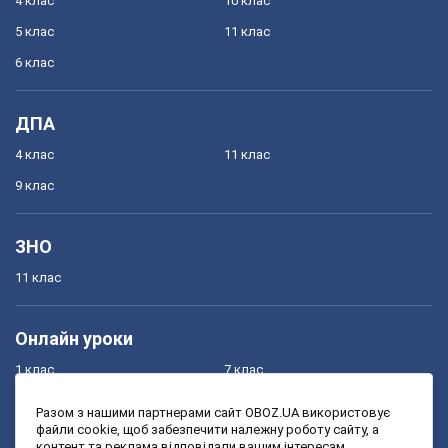
4 клас
10 клас
5 клас
11 клас
6 клас
ДПА
4 клас
11 клас
9 клас
ЗНО
11 клас
Онлайн уроки
1 клас
7 клас
2 клас
8 клас
Разом з нашими партнерами сайт OBOZ.UA використовує
файли cookie, щоб забезпечити належну роботу сайту, а
3 клас
9 клас
контент та реклама відповідали вашим інтересам.