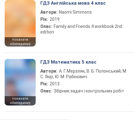
ГДЗ Англійська мова 4 клас
Автори:
Naomi Simmons
Рік:
2019
Опис:
Family and Friends 4 workbook 2nd
edition
показати
обкладинку
ГДЗ Математика 5 клас
Автори:
А. Г. Мерзляк, В. Б. Полонський, М.
С. Якір, Ю. М. Рабінович
Рік:
2013
Опис:
Збірник задач і контрольних робіт
показати
обкладинку