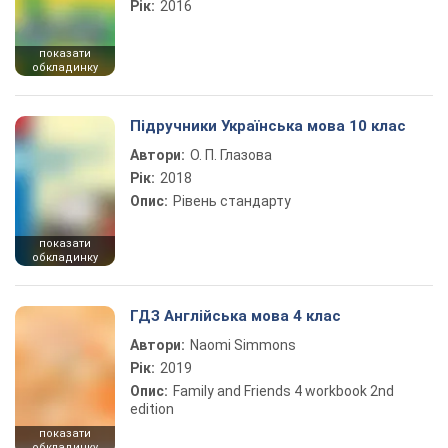
Рік:
2016
показати
обкладинку
Підручники Українська мова 10 клас
Автори:
О. П. Глазова
Рік:
2018
Опис:
Рівень стандарту
показати
обкладинку
ГДЗ Англійська мова 4 клас
Автори:
Naomi Simmons
Рік:
2019
Опис:
Family and Friends 4 workbook 2nd
edition
показати
обкладинку