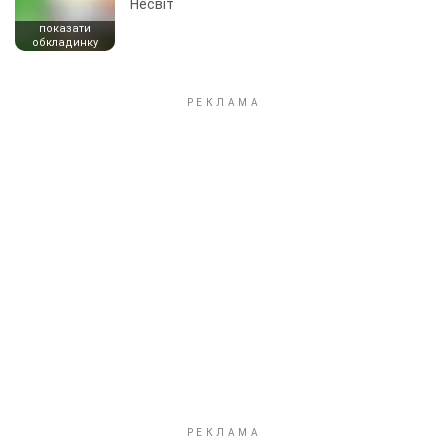
Несвіт
показати
обкладинку