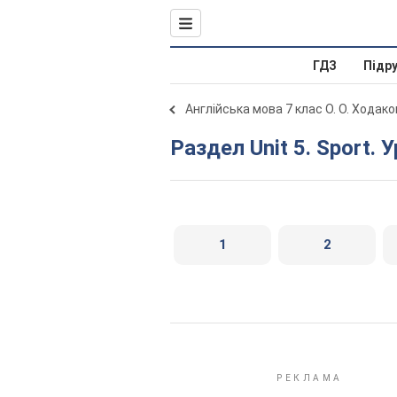
ГДЗ
Підр
Англійська мова 7 клас О. О. Ходак
Раздел Unit 5. Sport. 
1
2