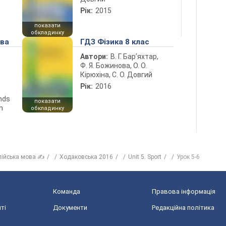
Рік:
2015
показати
обкладинку
ова
ГДЗ Фізика 8 клас
Автори:
В. Г. Бар’яхтар,
Ф. Я. Божинова, О. О.
Кірюхіна, С. О. Довгий
Рік:
2016
ends
показати
n
обкладинку
лійська мова ✍
Ходаковська 2016
Unit 5. Sport
Урок 5-6
Команда
Правова інформація
ті
Документи
Редакційна політика