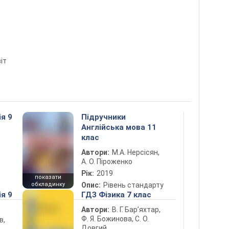
іт
ія 9
Підручники
Англійська мова 11
клас
Автори:
М.А. Нерсісян,
А. О. Піроженко
Рік:
2019
показати
обкладинку
Опис:
Рівень стандарту
ія 9
ГДЗ Фізика 7 клас
Автори:
В. Г. Бар’яхтар,
Ф. Я. Божинова, С. О.
в,
Довгий