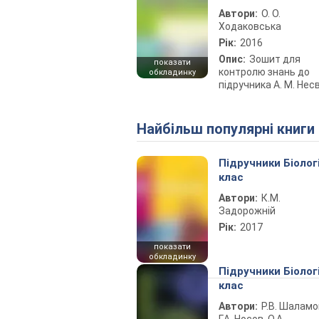
Автори:
О. О.
Ходаковська
Рік:
2016
Опис:
Зошит для
показати
контролю знань до
обкладинку
підручника А. М. Несв
Найбільш популярні книги
Підручники Біолог
клас
Автори:
К.М.
Задорожній
Рік:
2017
показати
обкладинку
Підручники Біолог
клас
Автори:
Р.В. Шаламо