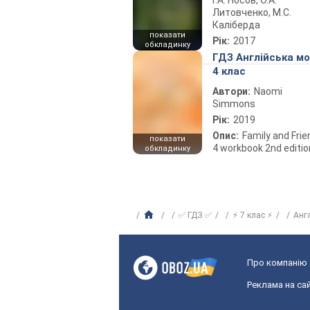
Г.А. Носов, О.А.
Литовченко, М.С.
Каліберда
показати
Рік:
2017
обкладинку
ГДЗ Англійська м
4 клас
Автори:
Naomi
Simmons
Рік:
2019
Опис:
Family and Fri
показати
4 workbook 2nd editio
обкладинку
✅ ГДЗ ✅
⚡ 7 клас ⚡
Анг
Про компанію
Реклама на сай