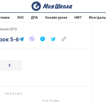
учники
ЗНО
ДПА
Онлайн уроки
НМТ
Моя їдаль
овська 2016
Урок 5-6
3