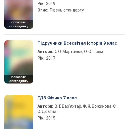
Рік:
2019
Опис:
Рівень стандарту
показати
обкладинку
Підручники Всесвітня історія 9 клас
Автори:
О.О. Мартинюк, О. О. Гісем
Рік:
2017
показати
обкладинку
ГДЗ Фізика 7 клас
Автори:
В. Г. Бар’яхтар, Ф. Я. Божинова, С.
О. Довгий
Рік:
2015