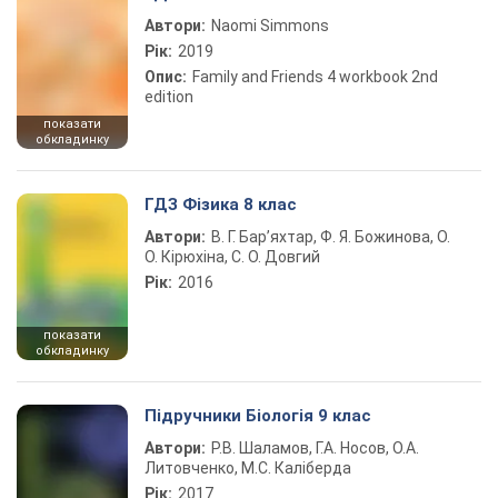
Автори:
Naomi Simmons
Рік:
2019
Опис:
Family and Friends 4 workbook 2nd
edition
показати
обкладинку
ГДЗ Фізика 8 клас
Автори:
В. Г. Бар’яхтар, Ф. Я. Божинова, О.
О. Кірюхіна, С. О. Довгий
Рік:
2016
показати
обкладинку
Підручники Біологія 9 клас
Автори:
Р.В. Шаламов, Г.А. Носов, О.А.
Литовченко, М.С. Каліберда
Рік:
2017