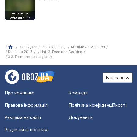
показати
обкладинку
✅ ГДЗ ✅
⚡ 7 клас ⚡
Англійська мова ✍
Калініна 2015
Unit 3. Food and Cooking
3.3. From the cookery book
В начало
Про компанію
Команда
Правова інформація
Політика конфіденційності
Реклама на сайті
Документи
Редакційна політика