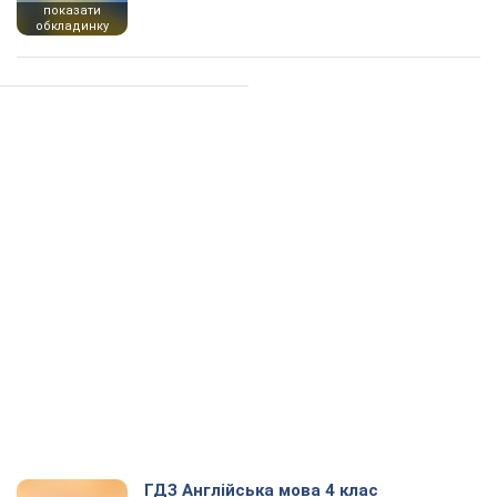
показати
обкладинку
ГДЗ Англійська мова 4 клас