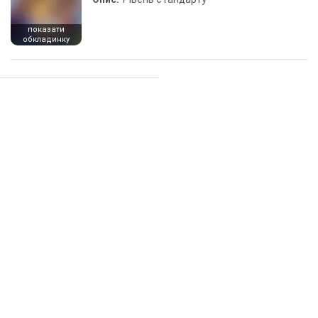
показати
обкладинку