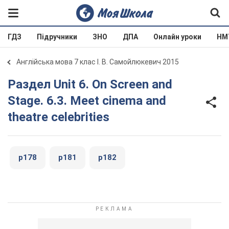
ГДЗ
Підручники
ЗНО
ДПА
Онлайн уроки
НМ
Англійська мова 7 клас І. В. Самойлюкевич 2015
Раздел Unit 6. On Screen and
Stage. 6.3. Meet cinema and
theatre celebrities
p178
p181
p182