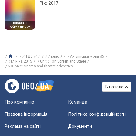
Рік:
2017
показати
обкладинку
✅ ГДЗ ✅
⚡ 7 клас ⚡
Англійська мова ✍
Калініна 2015
Unit 6. On Screen and Stage
6.3. Meet cinema and theatre celebrities
В начало
Про компанію
Команда
Правова інформація
Політика конфіденційності
Реклама на сайті
Документи