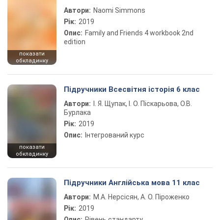
Автори:
Naomi Simmons
Рік:
2019
Опис:
Family and Friends 4 workbook 2nd
edition
показати
обкладинку
Підручники Всесвітня історія 6 клас
Автори:
І. Я. Щупак, І. О. Піскарьова, О.В.
Бурлака
Рік:
2019
Опис:
Інтегрований курс
показати
обкладинку
Підручники Англійська мова 11 клас
Автори:
М.А. Нерсісян, А. О. Піроженко
Рік:
2019
Опис:
Рівень стандарту