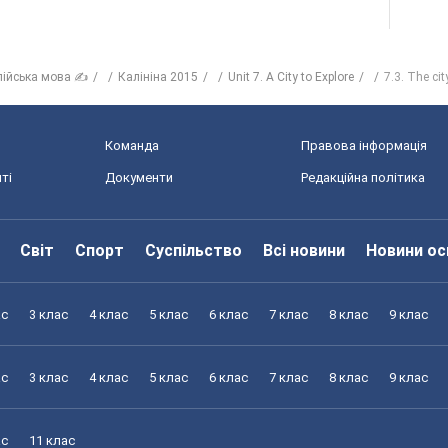
лійська мова ✍
Калініна 2015
Unit 7. A City to Explore
7.3. The cit
Команда
Правова інформація
ті
Документи
Редакційна політика
Світ
Спорт
Суспільство
Всі новини
Новини ос
ас
3 клас
4 клас
5 клас
6 клас
7 клас
8 клас
9 клас
ас
3 клас
4 клас
5 клас
6 клас
7 клас
8 клас
9 клас
ас
11 клас