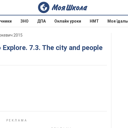
учники
ЗНО
ДПА
Онлайн уроки
НМТ
Моя їдаль
люкевич 2015
o Explore. 7.3. The city and people