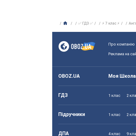
✅ ГДЗ ✅
⚡ 7 клас ⚡
Анг
Про компанію
Реклама на сай
OBOZ.UA
Моя Школа
ГДЗ
1 клас
2 кл
Підручники
1 клас
2 кл
ДПА
4 клас
9 кл