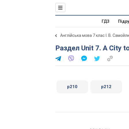
ГДЗ
Підр
Англійська мова 7 клас І. В. Самой
Раздел Unit 7. A City t
p210
p212