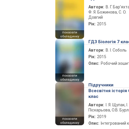
Автори:
В. Г. Бар’яхт
Ф. Я. Божинова, С. О.
Довгий
Рік:
2015
показати
обкладинку
ГДЗ Біологія 7 кла
Автори:
В. І. Соболь
Рік:
2015
Опис:
Робочий зоши
показати
обкладинку
Підручники
Всесвітня історія 
клас
Автори:
І. Я. Щупак, І.
Піскарьова, О.В. Бур
Рік:
2019
показати
обкладинку
Опис:
Інтегрований 