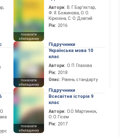
ар,
Автори:
В. Г. Бар’яхтар,
Ф. Я. Божинова, О. О.
Кірюхіна, С. О. Довгий
Рік:
2016
показати
обкладинку
с
Підручники
Українська мова 10
клас
Автори:
О. П. Глазова
т
Рік:
2018
Опис:
Рівень стандарту
показати
обкладинку
Підручники
6
Всесвітня історія 9
клас
 О.
Автори:
О.О. Мартинюк,
лака
О. О. Гісем
Рік:
2017
показати
курс
обкладинку