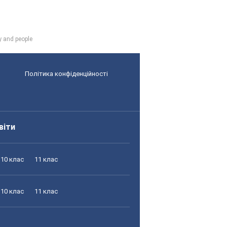
y and people
Політика конфіденційності
віти
10 клас
11 клас
10 клас
11 клас