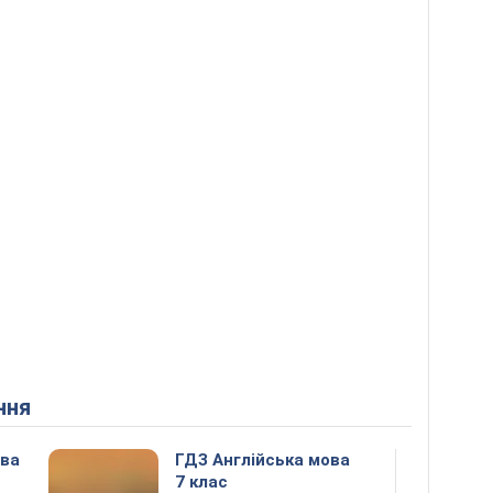
ння
ова
ГДЗ Англійська мова
7 клас