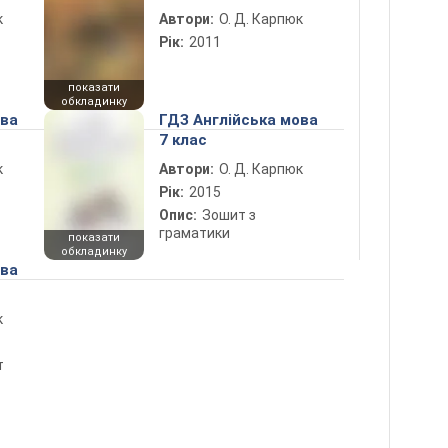
к
Автори:
О. Д. Карпюк
Рік:
2011
показати
обкладинку
ова
ГДЗ Англійська мова
7 клас
к
Автори:
О. Д. Карпюк
Рік:
2015
Опис:
Зошит з
граматики
показати
обкладинку
ова
к
т