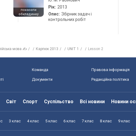
Ю. М. Рабінович
Рік:
2013
показати
Опис:
Збірник задач і
обкладинку
контрольних робіт
лійська мова ✍
Карпюк 2013
UNIT 1
Lesson 2
Команда
Правова інформація
ті
Документи
Редакційна політика
Світ
Спорт
Суспільство
Всі новини
Новини ос
ас
3 клас
4 клас
5 клас
6 клас
7 клас
8 клас
9 клас