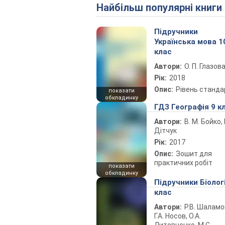
Найбільш популярні книги
Підручники
Українська мова 1
клас
Автори:
О. П. Глазов
Рік:
2018
Опис:
Рівень станда
показати
обкладинку
ГДЗ Географія 9 к
Автори:
В. М. Бойко, І
Дітчук
Рік:
2017
Опис:
Зошит для
практичних робіт
показати
обкладинку
Підручники Біолог
клас
Автори:
Р.В. Шаламо
Г.А. Носов, О.А.