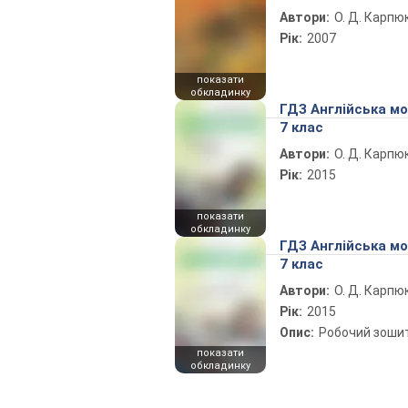
Автори:
О. Д. Карпю
Рік:
2007
показати
обкладинку
ГДЗ Англійська м
7 клас
Автори:
О. Д. Карпю
Рік:
2015
показати
обкладинку
ГДЗ Англійська м
7 клас
Автори:
О. Д. Карпю
Рік:
2015
Опис:
Робочий зоши
показати
обкладинку