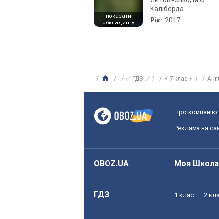
Литовченко, М.С.
Каліберда
показати
Рік:
2017
обкладинку
✅ ГДЗ ✅
⚡ 7 клас ⚡
Анг
Про компанію
Реклама на сай
OBOZ.UA
Моя Школа
ГДЗ
1 клас
2 кл