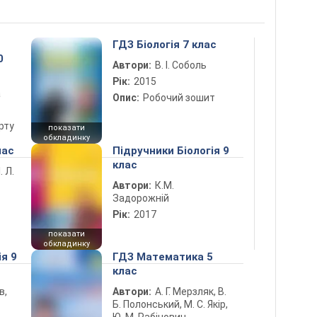
ГДЗ Біологія 7 клас
0
Автори:
В. І. Соболь
Рік:
2015
а
Опис:
Робочий зошит
рту
показати
обкладинку
лас
Підручники Біологія 9
клас
. Л.
Автори:
К.М.
Задорожній
Рік:
2017
показати
обкладинку
ія 9
ГДЗ Математика 5
клас
в,
Автори:
А. Г. Мерзляк, В.
Б. Полонський, М. С. Якір,