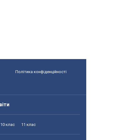
Політика конфіденційності
віти
10 клас
11 клас