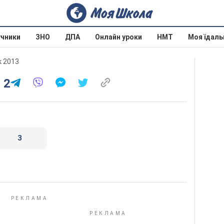
учники
ЗНО
ДПА
Онлайн уроки
НМТ
Моя їдаль
к 2013
 2
3