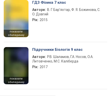
ГДЗ Фізика 7 клас
Автори:
В. Г. Бар’яхтар, Ф. Я. Божинова, С.
О. Довгий
Рік:
2015
показати
обкладинку
Підручники Біологія 9 клас
Автори:
Р.В. Шаламов, Г.А. Носов, О.А.
Литовченко, М.С. Каліберда
Рік:
2017
показати
обкладинку