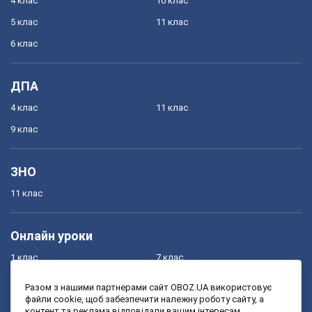
4 клас
10 клас
5 клас
11 клас
6 клас
ДПА
4 клас
11 клас
9 клас
ЗНО
11 клас
Онлайн уроки
1 клас
7 клас
2 клас
8 клас
Разом з нашими партнерами сайт OBOZ.UA використовує
файли cookie, щоб забезпечити належну роботу сайту, а
3 клас
9 клас
контент та реклама відповідали вашим інтересам.