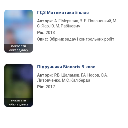
ГДЗ Математика 5 клас
Автори:
А. Г. Мерзляк, В. Б. Полонський, М.
С. Якір, Ю. М. Рабінович
Рік:
2013
Опис:
Збірник задач і контрольних робіт
показати
обкладинку
Підручники Біологія 9 клас
Автори:
Р.В. Шаламов, Г.А. Носов, О.А.
Литовченко, М.С. Каліберда
Рік:
2017
показати
обкладинку