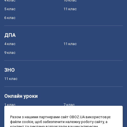
4 клас
10 клас
5 клас
11 клас
6 клас
ДПА
4 клас
11 клас
9 клас
ЗНО
11 клас
Онлайн уроки
1 клас
7 клас
2 клас
8 клас
Разом з нашими партнерами сайт OBOZ.UA використовує
файли cookie, щоб забезпечити належну роботу сайту, а
3 клас
9 клас
контент та реклама відповідали вашим інтересам.