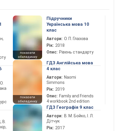
Підручники
1
Українська мова 10
клас
н,
Автори:
О. П. Глазова
Рік:
2018
Опис:
Рівень стандарту
показати
рту
обкладинку
ГДЗ Англійська мова
6
4 клас
Автори:
Naomi
Simmons
 О.
лака
Рік:
2019
Опис:
Family and Friends
показати
4 workbook 2nd edition
курс
обкладинку
5
ГДЗ Географія 9 клас
Автори:
В. М. Бойко, І. Л.
Дітчук
, В.
кір,
Рік:
2017