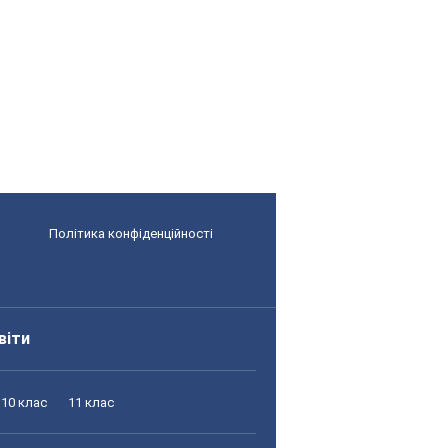
Політика конфіденційності
віти
10 клас
11 клас