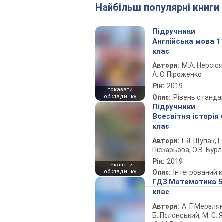
Найбільш популярні книги
Підручники
Англійська мова 1
клас
Автори:
М.А. Нерсіся
А. О. Піроженко
Рік:
2019
показати
обкладинку
Опис:
Рівень станда
Підручники
Всесвітня історія 
клас
Автори:
І. Я. Щупак, І.
Піскарьова, О.В. Бур
Рік:
2019
показати
обкладинку
Опис:
Інтегрований 
ГДЗ Математика 
клас
Автори:
А. Г. Мерзляк
Б. Полонський, М. С. Я