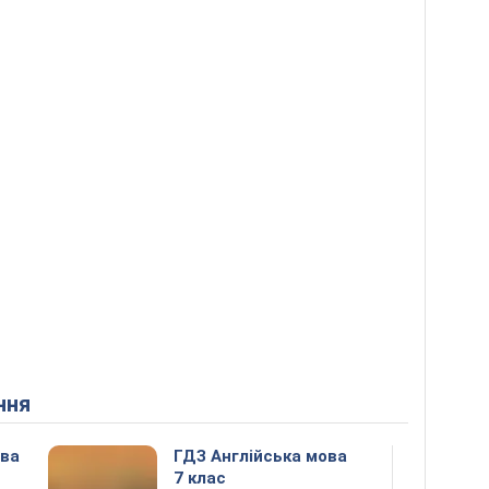
ння
ова
ГДЗ Англійська мова
7 клас