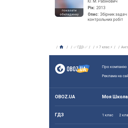
Ю. М. Рабінович
Рік:
2013
показати
Опис:
Збірник задач 
обкладинку
контрольних робіт
✅ ГДЗ ✅
⚡ 7 клас ⚡
Анг
Про компанію
Реклама на сай
OBOZ.UA
Моя Школа
ГДЗ
1 клас
2 кл