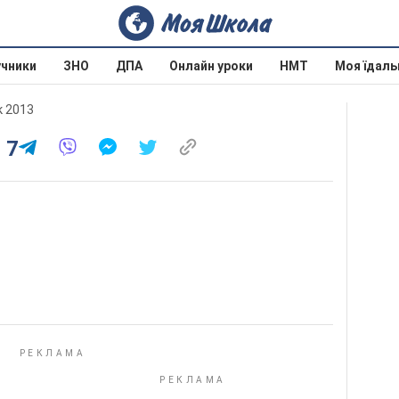
учники
ЗНО
ДПА
Онлайн уроки
НМТ
Моя їдаль
к 2013
 7