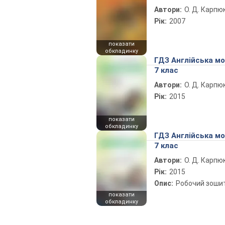
Автори:
О. Д. Карпю
Рік:
2007
показати
обкладинку
ГДЗ Англійська м
7 клас
Автори:
О. Д. Карпю
Рік:
2015
показати
обкладинку
ГДЗ Англійська м
7 клас
Автори:
О. Д. Карпю
Рік:
2015
Опис:
Робочий зоши
показати
обкладинку