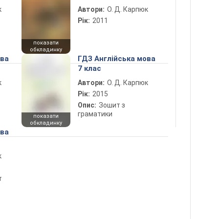
к
Автори:
О. Д. Карпюк
Рік:
2011
показати
обкладинку
ова
ГДЗ Англійська мова
7 клас
к
Автори:
О. Д. Карпюк
Рік:
2015
Опис:
Зошит з
граматики
показати
обкладинку
ова
к
т