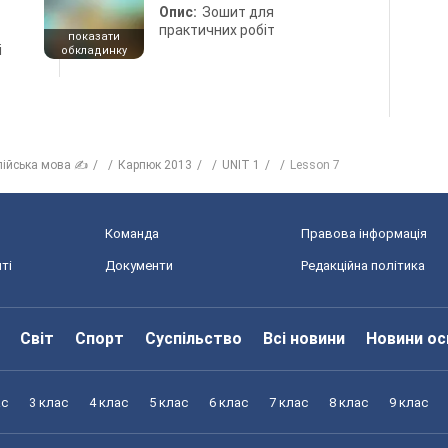
Опис:
Зошит для
практичних робіт
показати
і
обкладинку
лійська мова ✍
Карпюк 2013
UNIT 1
Lesson 7
Команда
Правова інформація
ті
Документи
Редакційна політика
Світ
Спорт
Суспільство
Всі новини
Новини ос
ас
3 клас
4 клас
5 клас
6 клас
7 клас
8 клас
9 клас