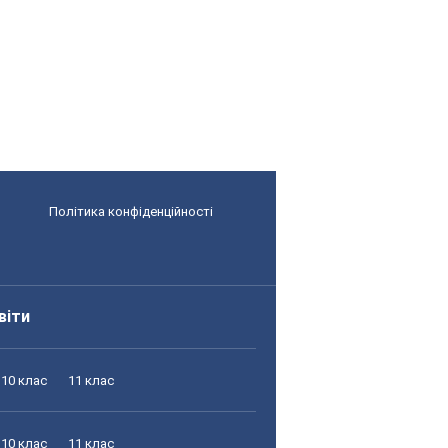
Політика конфіденційності
віти
10 клас
11 клас
10 клас
11 клас