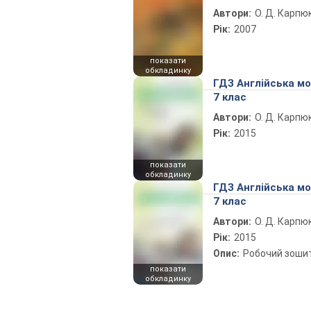
Автори:
О. Д. Карпю
Рік:
2007
показати
обкладинку
ГДЗ Англійська м
7 клас
Автори:
О. Д. Карпю
Рік:
2015
показати
обкладинку
ГДЗ Англійська м
7 клас
Автори:
О. Д. Карпю
Рік:
2015
Опис:
Робочий зоши
показати
обкладинку