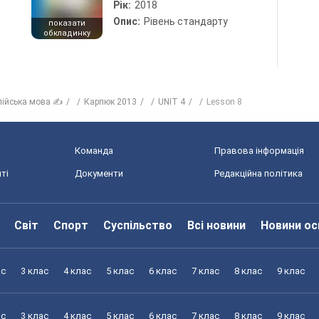
Рік:
2018
Опис:
Рівень стандарту
показати
обкладинку
лійська мова ✍
Карпюк 2013
UNIT 4
Lesson 8
Команда
Правова інформація
ті
Документи
Редакційна політика
Світ
Спорт
Суспільство
Всі новини
Новини ос
ас
3 клас
4 клас
5 клас
6 клас
7 клас
8 клас
9 клас
ас
3 клас
4 клас
5 клас
6 клас
7 клас
8 клас
9 клас