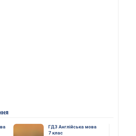
ння
ова
ГДЗ Англійська мова
7 клас