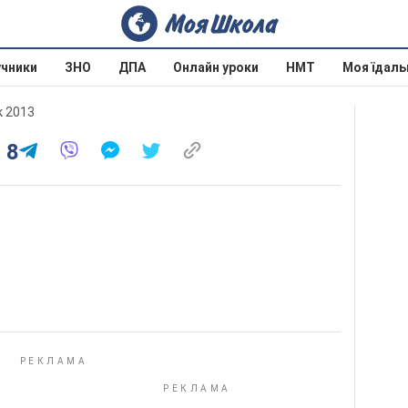
учники
ЗНО
ДПА
Онлайн уроки
НМТ
Моя їдаль
к 2013
 8