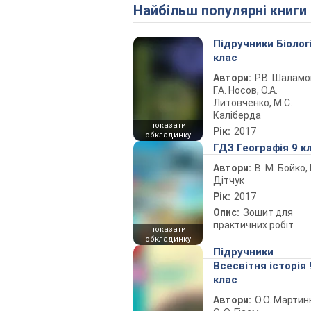
Найбільш популярні книги
Підручники Біолог
клас
Автори:
Р.В. Шаламо
Г.А. Носов, О.А.
Литовченко, М.С.
Каліберда
показати
Рік:
2017
обкладинку
ГДЗ Географія 9 к
Автори:
В. М. Бойко, І
Дітчук
Рік:
2017
Опис:
Зошит для
практичних робіт
показати
обкладинку
Підручники
Всесвітня історія 
клас
Автори:
О.О. Мартин