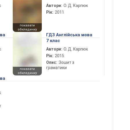
к
Автори:
О. Д. Карпюк
Рік:
2011
показати
обкладинку
ова
ГДЗ Англійська мова
7 клас
к
Автори:
О. Д. Карпюк
Рік:
2015
Опис:
Зошит з
граматики
показати
обкладинку
ова
к
т