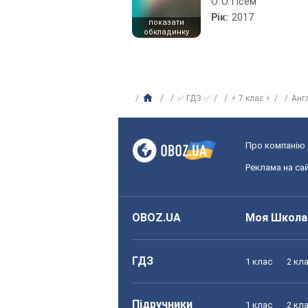
О. О. Гісем
Рік:
2017
показати
обкладинку
✅ ГДЗ ✅
⚡ 7 клас ⚡
Анг
Про компанію
Реклама на сай
OBOZ.UA
Моя Школа
ГДЗ
1 клас
2 кл
Підручники
1 клас
2 кл