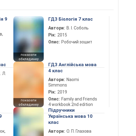
ія 9
ГДЗ Біологія 7 клас
Автори:
В. І. Соболь
в,
Рік:
2015
Опис:
Робочий зошит
показати
обкладинку
лас
ГДЗ Англійська мова
4 клас
. Л.
Автори:
Naomi
Simmons
Рік:
2019
Опис:
Family and Friends
показати
4 workbook 2nd edition
обкладинку
Підручники
9
Українська мова 10
клас
юк,
Автори:
О. П. Глазова