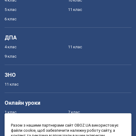
4 клас
10 клас
5 клас
11 клас
6 клас
ДПА
4 клас
11 клас
9 клас
ЗНО
11 клас
Онлайн уроки
1 клас
7 клас
2 клас
8 клас
Разом з нашими партнерами сайт OBOZ.UA використовує
файли cookie, щоб забезпечити належну роботу сайту, а
3 клас
9 клас
контент та реклама відповідали вашим інтересам.