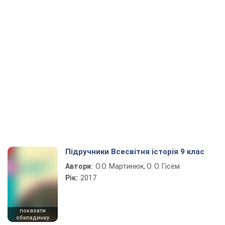
Підручники Всесвітня історія 9 клас
Автори:
О.О. Мартинюк, О. О. Гісем
Рік:
2017
показати
обкладинку