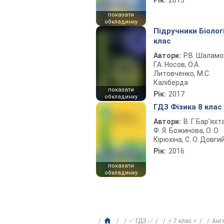
Рік:
2015
показати
обкладинку
Підручники Біолог
клас
Автори:
Р.В. Шаламо
Г.А. Носов, О.А.
Литовченко, М.С.
Каліберда
показати
Рік:
2017
обкладинку
ГДЗ Фізика 8 клас
Автори:
В. Г. Бар’яхт
Ф. Я. Божинова, О. О.
Кірюхіна, С. О. Довги
Рік:
2016
показати
обкладинку
✅ ГДЗ ✅
⚡ 7 клас ⚡
Анг