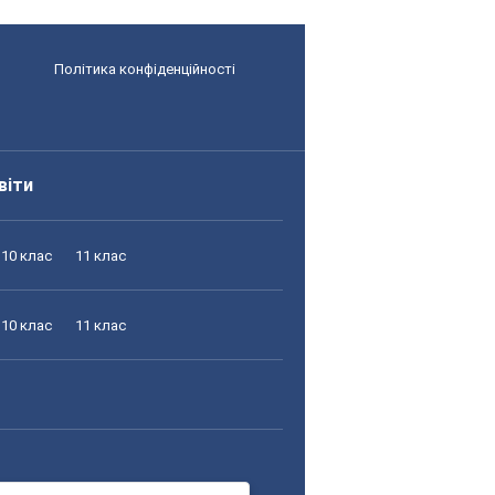
Політика конфіденційності
віти
10 клас
11 клас
10 клас
11 клас