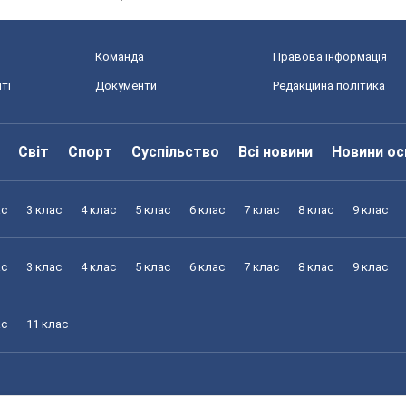
Команда
Правова інформація
ті
Документи
Редакційна політика
Світ
Спорт
Суспільство
Всі новини
Новини ос
ас
3 клас
4 клас
5 клас
6 клас
7 клас
8 клас
9 клас
ас
3 клас
4 клас
5 клас
6 клас
7 клас
8 клас
9 клас
ас
11 клас