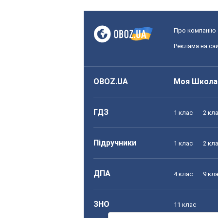
Про компанію
Реклама на сай
OBOZ.UA
Моя Школа
ГДЗ
1 клас
2 кл
Підручники
1 клас
2 кл
ДПА
4 клас
9 кл
ЗНО
11 клас