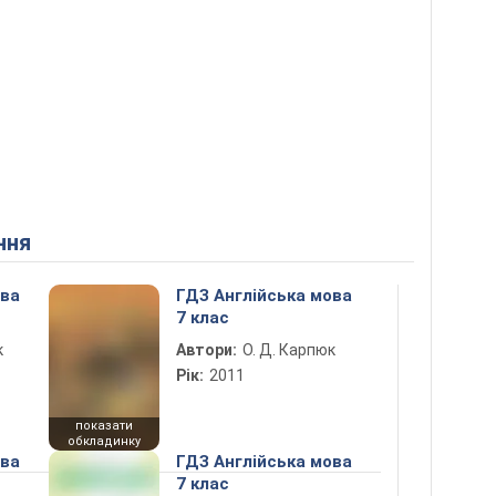
ння
ова
ГДЗ Англійська мова
7 клас
к
Автори:
О. Д. Карпюк
Рік:
2011
показати
обкладинку
ова
ГДЗ Англійська мова
7 клас