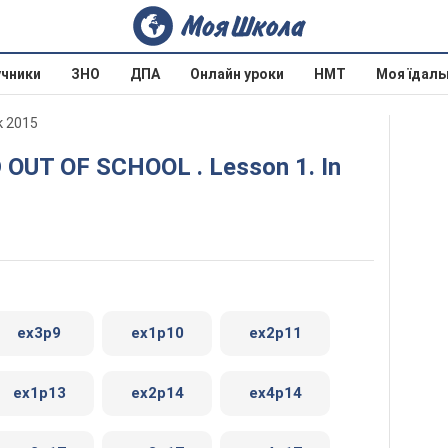
учники
ЗНО
ДПА
Онлайн уроки
НМТ
Моя їдаль
к 2015
ex3p9
ex1p10
ex2p11
ex1p13
ex2p14
ex4p14