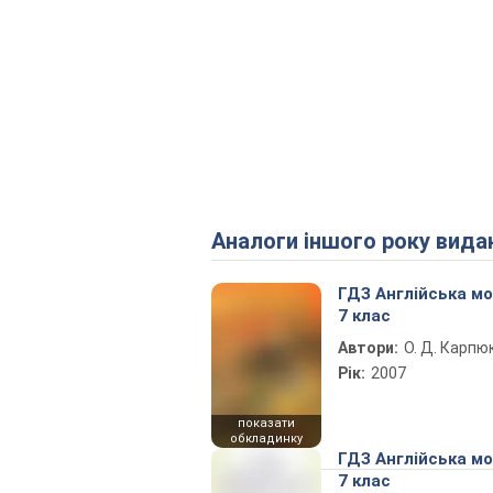
Аналоги іншого року вида
ГДЗ Англійська м
7 клас
Автори:
О. Д. Карпю
Рік:
2007
показати
обкладинку
ГДЗ Англійська м
7 клас