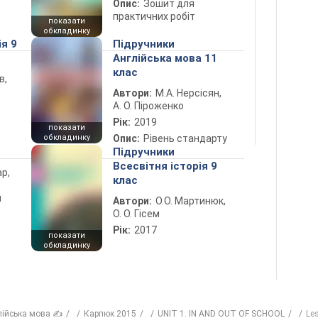
Опис:
Зошит для
практичних робіт
показати
обкладинку
ія 9
Підручники
Англійська мова 11
клас
в,
Автори:
М.А. Нерсісян,
А. О. Піроженко
Рік:
2019
показати
обкладинку
Опис:
Рівень стандарту
Підручники
Всесвітня історія 9
ар,
клас
й
Автори:
О.О. Мартинюк,
О. О. Гісем
Рік:
2017
показати
обкладинку
лійська мова ✍
Карпюк 2015
UNIT 1. IN AND OUT OF SCHOOL
Les