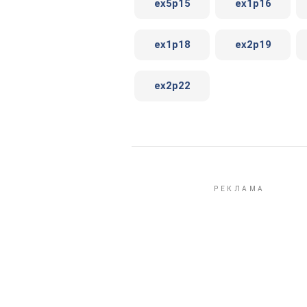
ex5p15
ex1p16
ex1p18
ex2p19
ex2p22