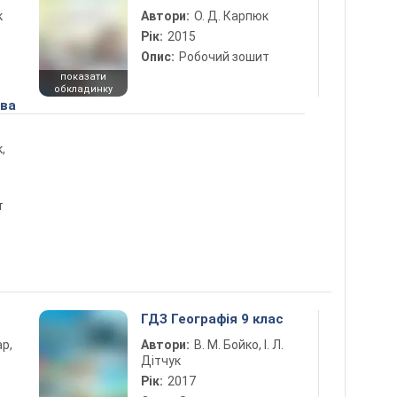
к
Автори:
О. Д. Карпюк
Рік:
2015
Опис:
Робочий зошит
показати
обкладинку
ова
,
т
ГДЗ Географія 9 клас
ар,
Автори:
В. М. Бойко, І. Л.
Дітчук
Рік:
2017