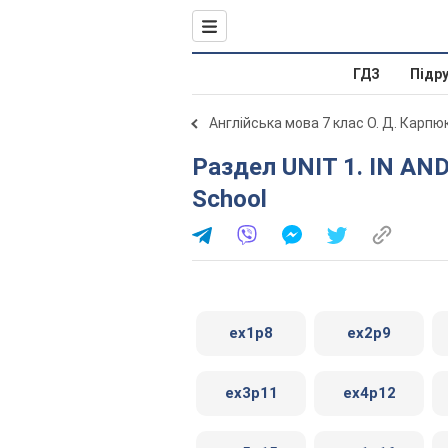
ГДЗ
Підр
Англійська мова 7 клас О. Д. Карпю
Раздел UNIT 1. IN AND OUT OF SCHOOL . Lesson 1. In
School
ex1p8
ex2p9
ex3p11
ex4p12