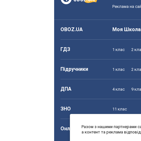
Реклама на сай
OBOZ.UA
Моя Школа
ГДЗ
1 клас
2 кл
Підручники
1 клас
2 кл
ДПА
4 клас
9 кл
ЗНО
11 клас
Разом з нашими партнерами са
Онлайн уроки
1 клас
2 кл
а контент та реклама відпові