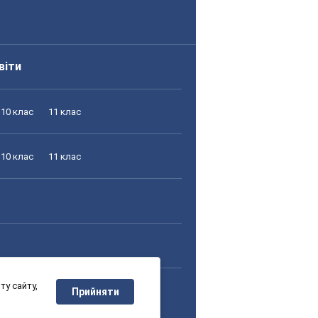
віти
10 клас
11 клас
10 клас
11 клас
у сайту,
10 клас
11 клас
Прийняти