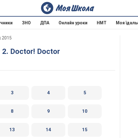
учники
ЗНО
ДПА
Онлайн уроки
НМТ
Моя їдаль
к 2015
 2. Doctor! Doctor
3
4
5
8
9
10
13
14
15