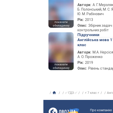
Автори:
А. Г. Мерзляк
Б. Полонський, М. С. Я
Ю. М. Рабінович
Рік:
2013
показати
Опис:
Збірник задач 
обкладинку
контрольних робіт
Підручники
Англійська мова 1
клас
Автори:
М.А. Нерсіся
А. О. Піроженко
Рік:
2019
показати
обкладинку
Опис:
Рівень станда
✅ ГДЗ ✅
⚡ 7 клас ⚡
Анг
Про компанію