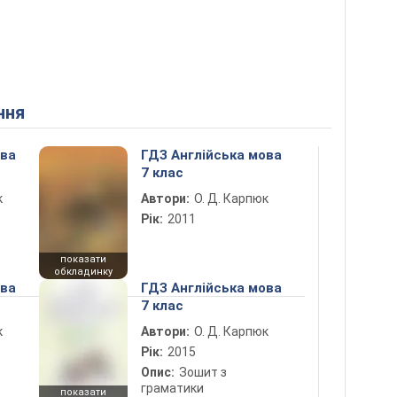
ння
ова
ГДЗ Англійська мова
7 клас
к
Автори:
О. Д. Карпюк
Рік:
2011
показати
обкладинку
ова
ГДЗ Англійська мова
7 клас
к
Автори:
О. Д. Карпюк
Рік:
2015
Опис:
Зошит з
граматики
показати