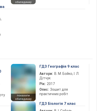
обкладинку
ова
,
т
ГДЗ Географія 9 клас
0
Автори:
В. М. Бойко, І. Л.
Дітчук
а
Рік:
2017
Опис:
Зошит для
практичних робіт
рту
показати
обкладинку
5
ГДЗ Біологія 7 клас
Автори:
В. І. Соболь