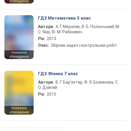
обкладинку
ГДЗ Математика 5 клас
Автори:
А. Г. Мерзляк, В. Б. Полонський, М.
С. Якір, Ю. М. Рабінович
Рік:
2013
Опис:
Збірник задач і контрольних робіт
показати
обкладинку
ГДЗ Фізика 7 клас
Автори:
В. Г. Бар’яхтар, Ф. Я. Божинова, С.
О. Довгий
Рік:
2015
показати
обкладинку