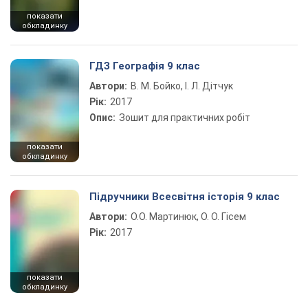
показати
обкладинку
ГДЗ Географія 9 клас
Автори:
В. М. Бойко, І. Л. Дітчук
Рік:
2017
Опис:
Зошит для практичних робіт
показати
обкладинку
Підручники Всесвітня історія 9 клас
Автори:
О.О. Мартинюк, О. О. Гісем
Рік:
2017
показати
обкладинку