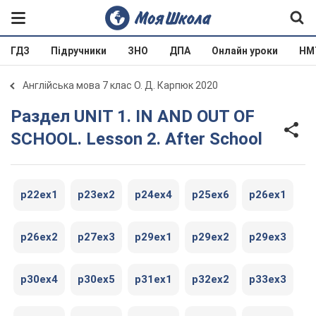
ГДЗ
Підручники
ЗНО
ДПА
Онлайн уроки
НМ
Англійська мова 7 клас О. Д. Карпюк 2020
Раздел UNIT 1. IN AND OUT OF
SCHOOL. Lesson 2. After School
p22ex1
p23ex2
p24ex4
p25ex6
p26ex1
p26ex2
p27ex3
p29ex1
p29ex2
p29ex3
p30ex4
p30ex5
p31ex1
p32ex2
p33ex3