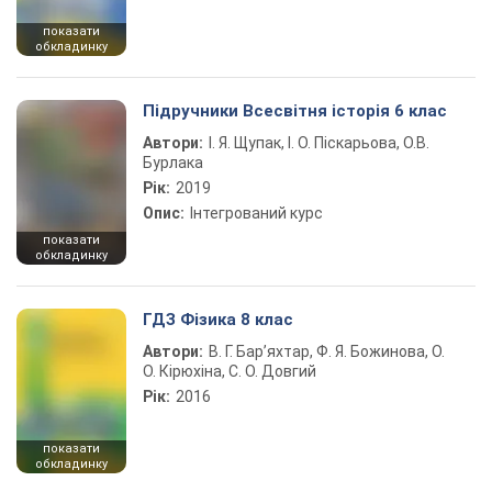
показати
обкладинку
Підручники Всесвітня історія 6 клас
Автори:
І. Я. Щупак, І. О. Піскарьова, О.В.
Бурлака
Рік:
2019
Опис:
Інтегрований курс
показати
обкладинку
ГДЗ Фізика 8 клас
Автори:
В. Г. Бар’яхтар, Ф. Я. Божинова, О.
О. Кірюхіна, С. О. Довгий
Рік:
2016
показати
обкладинку