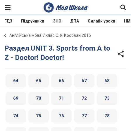
ГДЗ
Підручники
ЗНО
ДПА
Онлайн уроки
НМ
Англійська мова 7 клас О. Я. Косован 2015
Раздел UNIT 3. Sports from A to
Z - Doctor! Doctor!
64
65
66
67
68
69
70
71
72
73
74
75
76
77
78