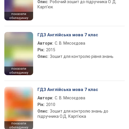
Опис:
Робочий зошит до підручника О. Д.
Карп'юк
показати
обкладинку
ГДЗ Англійська мова 7 клас
Автори:
С. В. Мясоєдова
Рік:
2015
Опис:
Зошит для контролю рівня знань
показати
обкладинку
ГДЗ Англійська мова 7 клас
Автори:
С. В. Мясоєдова
Рік:
2010
Опис:
Зошит для контролю знань до
підручника О.Д. Карп’юка
показати
обкладинку