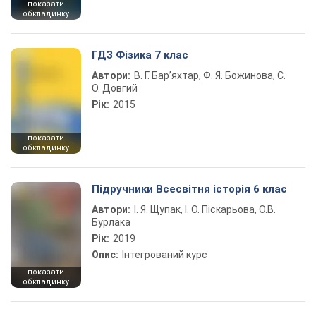
показати
обкладинку
ГДЗ Фізика 7 клас
Автори:
В. Г. Бар’яхтар, Ф. Я. Божинова, С.
О. Довгий
Рік:
2015
показати
обкладинку
Підручники Всесвітня історія 6 клас
Автори:
І. Я. Щупак, І. О. Піскарьова, О.В.
Бурлака
Рік:
2019
Опис:
Інтегрований курс
показати
обкладинку