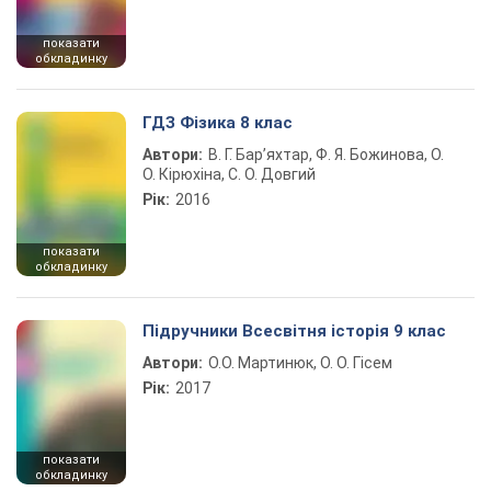
показати
обкладинку
ГДЗ Фізика 8 клас
Автори:
В. Г. Бар’яхтар, Ф. Я. Божинова, О.
О. Кірюхіна, С. О. Довгий
Рік:
2016
показати
обкладинку
Підручники Всесвітня історія 9 клас
Автори:
О.О. Мартинюк, О. О. Гісем
Рік:
2017
показати
обкладинку